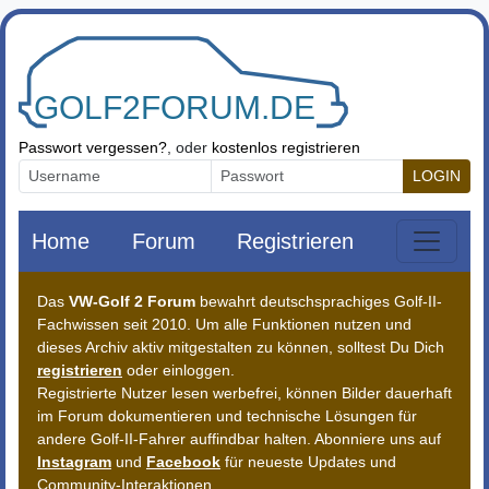
Zum Inhalt springen
Passwort vergessen?
, oder
kostenlos registrieren
LOGIN
Home
Forum
Registrieren
Das
VW-Golf 2 Forum
bewahrt deutschsprachiges Golf-II-
Fachwissen seit 2010. Um alle Funktionen nutzen und
dieses Archiv aktiv mitgestalten zu können, solltest Du Dich
registrieren
oder einloggen.
Registrierte Nutzer lesen werbefrei, können Bilder dauerhaft
im Forum dokumentieren und technische Lösungen für
andere Golf-II-Fahrer auffindbar halten. Abonniere uns auf
Instagram
und
Facebook
für neueste Updates und
Community-Interaktionen.