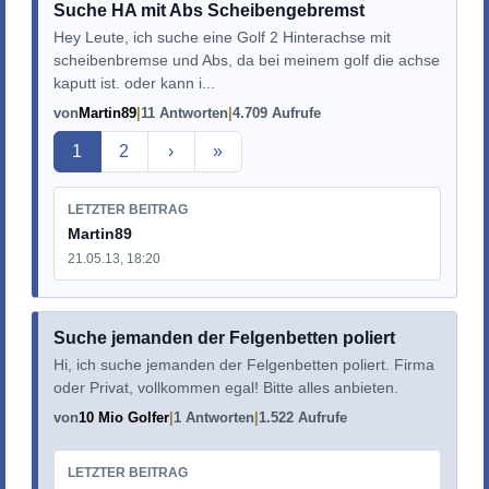
Suche HA mit Abs Scheibengebremst
Hey Leute, ich suche eine Golf 2 Hinterachse mit
scheibenbremse und Abs, da bei meinem golf die achse
kaputt ist. oder kann i...
von
Martin89
11 Antworten
4.709 Aufrufe
Aktuelle Seite
1
2
›
»
LETZTER BEITRAG
Martin89
21.05.13, 18:20
Suche jemanden der Felgenbetten poliert
Hi, ich suche jemanden der Felgenbetten poliert. Firma
oder Privat, vollkommen egal! Bitte alles anbieten.
von
10 Mio Golfer
1 Antworten
1.522 Aufrufe
LETZTER BEITRAG