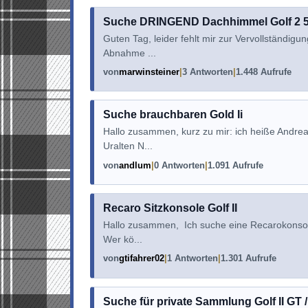
Suche DRINGEND Dachhimmel Golf 2 5Tü
Guten Tag, leider fehlt mir zur Vervollständi
Abnahme ...
von
marwinsteiner
3 Antworten
1.448 Aufrufe
Suche brauchbaren Gold Ii
Hallo zusammen, kurz zu mir: ich heiße Andrea
Uralten N...
von
andlum
0 Antworten
1.091 Aufrufe
Recaro Sitzkonsole Golf II
Hallo zusammen, Ich suche eine Recarokonsole 
Wer kö...
von
gtifahrer02
1 Antworten
1.301 Aufrufe
Suche für private Sammlung Golf II GT / 