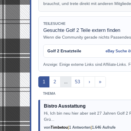
brauchst, und trete direkt mit anderen Mitgliede
TEILESUCHE
Gesuchte Golf 2 Teile extern finden
Wenn die Community gerade nichts Passendes anb
Golf 2 Ersatzteile
eBay Suche ö
Anzeige: Einige externe Links sind Affiliate-Links. Fü
Aktuelle Seite
1
2
...
53
›
»
THEMA
Bistro Ausstattung
Hi, Ich bin neu hier aber seit 27 Jahren Golf 2 
Grü...
von
Timbetou
1 Antworten
1.646 Aufrufe