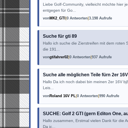
Liebe Golf-Community, vielleicht möchte hier
entgegen für Go...
von
MK2_GTI
0 Antworten
3.198 Aufrufe
Suche für gti 89
Hallo ich suche die Zierstreifen mit dem roten
die 191...
von
gtifahrer02
0 Antworten
937 Aufrufe
Suche alle möglichen Teile fürn 2er 16
Hallo Da ich noch dabei bin meinen 2er 16V bj8
Leis...
von
Roland 16V PL
0 Antworten
990 Aufrufe
SUCHE: Golf 2 GTI (gern Editon One, au
Hallo zusammen, Erstmal vielen Dank für die A
Da ic...