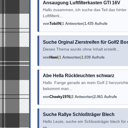
Ansaugung Luftfilterkasten GTI 16V
Hallo zusammen, ich suche das Teil das hinter d
Luftfilterk...
von
TobiIN
1 Antworten
1.435 Aufrufe
Suche Orginal Zierstreifen für Golf2 Bo
Dieses Thema wurde ohne Inhalt erstellt...
von
Hewi
1 Antworten
1.039 Aufrufe
Abe Hella Rückleuchten schwarz
Hallo Fange gerade an mein Golf 2 herzuricht
bekommt man...
von
Cheeky1976
2 Antworten
2.061 Aufrufe
Suche Rallye Schloßträger Blech
Hello Leute, suche ein Schlossträger blech für
im ...