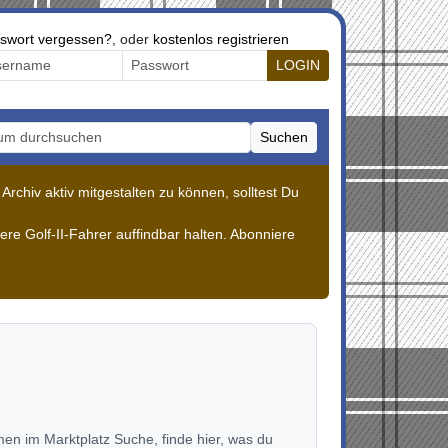
swort vergessen?
, oder
kostenlos registrieren
LOGIN
Suchen
m durchsuchen
rchiv aktiv mitgestalten zu können, solltest Du
re Golf-II-Fahrer auffindbar halten. Abonniere
en im Marktplatz Suche, finde hier, was du