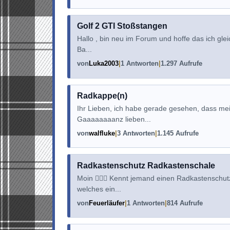
Golf 2 GTI Stoßstangen
Hallo , bin neu im Forum und hoffe das ich gle
Ba...
von
Luka2003
1 Antworten
1.297 Aufrufe
Radkappe(n)
Ihr Lieben, ich habe gerade gesehen, dass mei
Gaaaaaaaanz lieben...
von
walfluke
3 Antworten
1.145 Aufrufe
Radkastenschutz Radkastenschale
Moin 🙋🏻‍♂️ Kennt jemand einen Radkastenschu
welches ein...
von
Feuerläufer
1 Antworten
814 Aufrufe