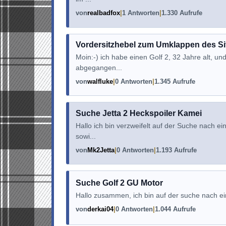
von
realbadfox
1 Antworten
1.330 Aufrufe
Vordersitzhebel zum Umklappen des Si
Moin:-) ich habe einen Golf 2, 32 Jahre alt, u
abgegangen...
von
walfluke
0 Antworten
1.345 Aufrufe
Suche Jetta 2 Heckspoiler Kamei
Hallo ich bin verzweifelt auf der Suche nach ei
sowi...
von
Mk2Jetta
0 Antworten
1.193 Aufrufe
Suche Golf 2 GU Motor
Hallo zusammen, ich bin auf der suche nach e
von
derkai04
0 Antworten
1.044 Aufrufe