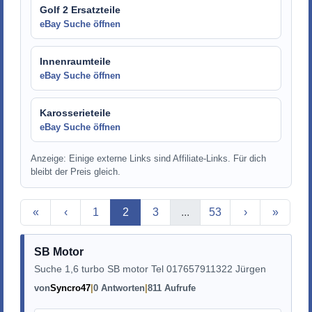
Golf 2 Ersatzteile
eBay Suche öffnen
Innenraumteile
eBay Suche öffnen
Karosserieteile
eBay Suche öffnen
Anzeige: Einige externe Links sind Affiliate-Links. Für dich
bleibt der Preis gleich.
Aktuelle Seite
«
‹
1
2
3
...
53
›
»
SB Motor
Suche 1,6 turbo SB motor Tel 017657911322 Jürgen
von
Syncro47
0 Antworten
811 Aufrufe