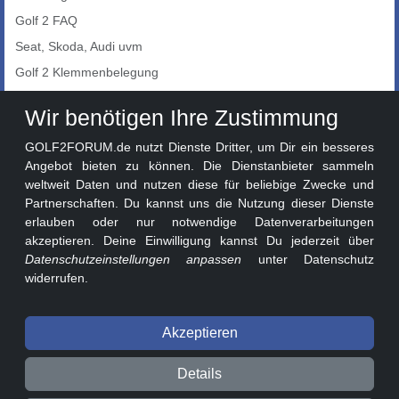
Golf 2 FAQ
Seat, Skoda, Audi uvm
Golf 2 Klemmenbelegung
Auto-Showroom
Wir benötigen Ihre Zustimmung
Marktplatz
GOLF2FORUM.de nutzt Dienste Dritter, um Dir ein besseres
Golf 2 Lackcodes
Angebot bieten zu können. Die Dienstanbieter sammeln
weltweit Daten und nutzen diese für beliebige Zwecke und
Sonderversionen
Partnerschaften. Du kannst uns die Nutzung dieser Dienste
Sonstige Marken
erlauben oder nur notwendige Datenverarbeitungen
akzeptieren. Deine Einwilligung kannst Du jederzeit über
Datenschutzeinstellungen anpassen
unter Datenschutz
widerrufen.
Akzeptieren
© 2026 GOLF2FORUM - Volkswagen Golf II Forum seit 2010 ❤️
Details
Beitragsregeln
Datenschutz
Impressum