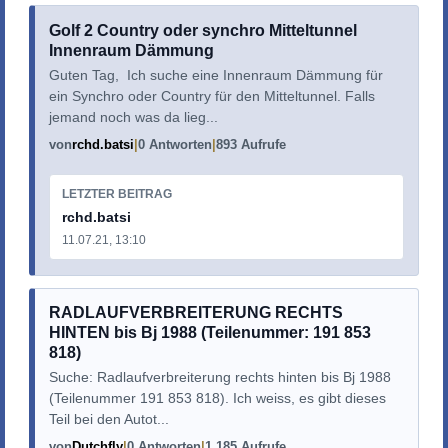
Golf 2 Country oder synchro Mitteltunnel
Innenraum Dämmung
Guten Tag, Ich suche eine Innenraum Dämmung für
ein Synchro oder Country für den Mitteltunnel. Falls
jemand noch was da lieg...
von
rchd.batsi
0 Antworten
893 Aufrufe
LETZTER BEITRAG
rchd.batsi
11.07.21, 13:10
RADLAUFVERBREITERUNG RECHTS
HINTEN bis Bj 1988 (Teilenummer: 191 853
818)
Suche: Radlaufverbreiterung rechts hinten bis Bj 1988
(Teilenummer 191 853 818). Ich weiss, es gibt dieses
Teil bei den Autot...
von
Dutchfly
0 Antworten
1.185 Aufrufe