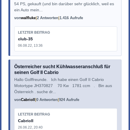
54 PS, gekauft (und bin darüber sehr glücklich, weil es
ein Auto mein...
von
walfluke
2 Antworten
1.416 Aufrufe
LETZTER BEITRAG
club-35
06.08.22, 13:36
Österreicher sucht Kühlwasseranschluß für
seinen Golf II Cabrio
Hallo Golffreunde. Ich habe einen Golf II Cabrio
Motortype JH370827 70 Kw 1781 ccm . Bin aus
Österreich . suche dr...
von
CabrioII
0 Antworten
924 Aufrufe
LETZTER BEITRAG
CabrioII
26.06.22, 20:40