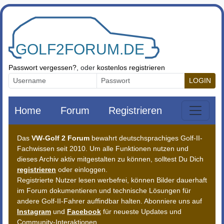
Zum Inhalt springen
Passwort vergessen?
, oder
kostenlos registrieren
LOGIN
Home
Forum
Registrieren
Das
VW-Golf 2 Forum
bewahrt deutschsprachiges Golf-II-
Fachwissen seit 2010. Um alle Funktionen nutzen und
dieses Archiv aktiv mitgestalten zu können, solltest Du Dich
registrieren
oder einloggen.
Registrierte Nutzer lesen werbefrei, können Bilder dauerhaft
im Forum dokumentieren und technische Lösungen für
andere Golf-II-Fahrer auffindbar halten. Abonniere uns auf
Instagram
und
Facebook
für neueste Updates und
Community-Interaktionen.