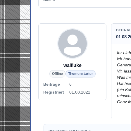
BEITRA
01.08.2
Ihr Lie
ich hab
Generati
walfluke
Vlt. la
Offline
Themenstarter
Was mic
Hat hie
Beiträge
6
(ein Ko
Registriert
01.08.2022
reinsch
Ganz li