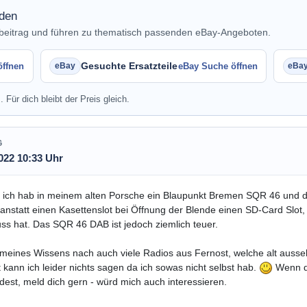
nden
nbeitrag und führen zu thematisch passenden eBay-Angeboten.
Gesuchte Ersatzteile
öffnen
eBay Suche öffnen
. Für dich bleibt der Preis gleich.
G
022 10:33 Uhr
 ich hab in meinem alten Porsche ein Blaupunkt Bremen SQR 46 und dav
anstatt einen Kasettenslot bei Öffnung der Blende einen SD-Card Slo
ss hat. Das SQR 46 DAB ist jedoch ziemlich teuer.
 meines Wissens nach auch viele Radios aus Fernost, welche alt ausse
t kann ich leider nichts sagen da ich sowas nicht selbst hab.
Wenn du
dest, meld dich gern - würd mich auch interessieren.