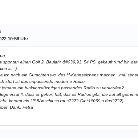
G
022 10:58 Uhr
ben,
e spontan einen Golf 2, Baujahr &#039;91, 54 PS, gekauft (und bin darü
on ist:-).
sse ich noch ein Gutachten wg. des H-Kennzeichens machen...mal sehen
h stört ist das unpassende moderne Radio.
r jemand ein funktionstüchtiges passendes Radio zu verkaufen?
llege erzählt, dass er gehört hat, das es Radios gibt, die auf alt getr
iebt, kommt ein USBAnschluss raus???? Gibt&#039;s das????)
eben Dank, Petra