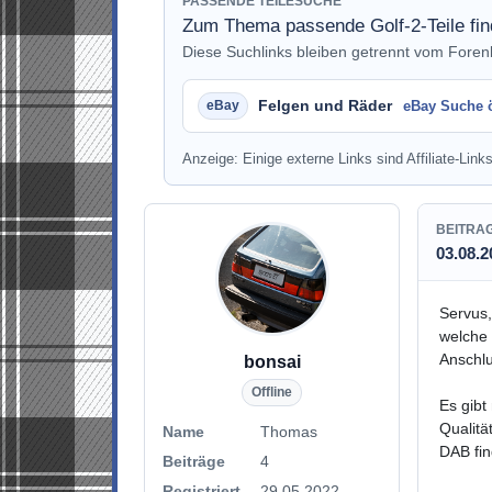
PASSENDE TEILESUCHE
Zum Thema passende Golf-2-Teile fi
Diese Suchlinks bleiben getrennt vom Fore
Felgen und Räder
eBay Suche 
Anzeige: Einige externe Links sind Affiliate-Links
BEITRA
03.08.2
Servus,
welche 
Anschlu
bonsai
Offline
Es gibt
Qualitä
Name
Thomas
DAB fin
Beiträge
4
Registriert
29.05.2022