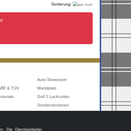
Sortierung:
n!
Auto-Showroom
 ABE & TÜV
Marktplatz
utorials
Golf 2 Lackcodes
Sonderversionen
udi uvm
Sonstige Marken
nbelegung
. Die Dienstanbieter