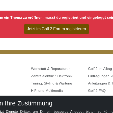
m ein Thema zu eröffnen, musst du registriert und eingeloggt sei
Jetzt im Golf 2 Forum registrieren
Werkstatt & Reparaturen
Golf 2 im Alltag
Zentralelektrik / Elektronik
Eintragungen,
Tuning, Styling & Wartung
Anleitungen & T
HiFi und Multimedia
Golf 2 FAQ
Umbauten & Restaurationen
Seat, Skoda, A
en Ihre Zustimmung
Golf 2 Klemme
 Dienste Dritter, um Dir ein besseres Angebot bieten zu können