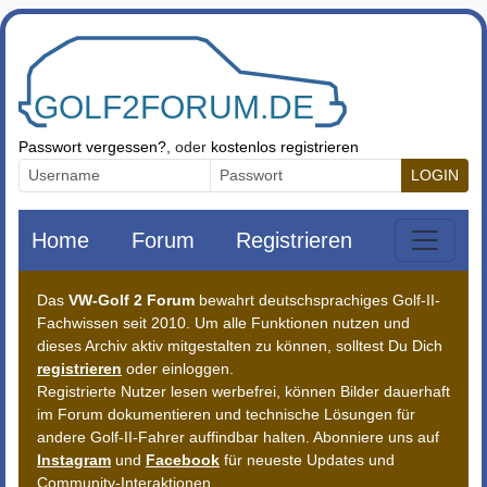
Zum Inhalt springen
Passwort vergessen?
, oder
kostenlos registrieren
LOGIN
Home
Forum
Registrieren
Das
VW-Golf 2 Forum
bewahrt deutschsprachiges Golf-II-
Fachwissen seit 2010. Um alle Funktionen nutzen und
dieses Archiv aktiv mitgestalten zu können, solltest Du Dich
registrieren
oder einloggen.
Registrierte Nutzer lesen werbefrei, können Bilder dauerhaft
im Forum dokumentieren und technische Lösungen für
andere Golf-II-Fahrer auffindbar halten. Abonniere uns auf
Instagram
und
Facebook
für neueste Updates und
Community-Interaktionen.