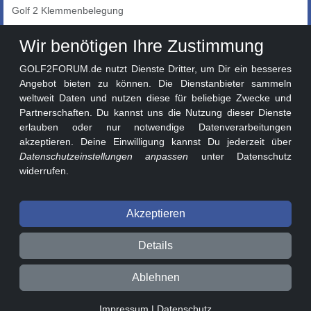
Golf 2 Klemmenbelegung
Auto-Showroom
Wir benötigen Ihre Zustimmung
Marktplatz
GOLF2FORUM.de nutzt Dienste Dritter, um Dir ein besseres
Golf 2 Lackcodes
Angebot bieten zu können. Die Dienstanbieter sammeln
weltweit Daten und nutzen diese für beliebige Zwecke und
Sonderversionen
Partnerschaften. Du kannst uns die Nutzung dieser Dienste
Sonstige Marken
erlauben oder nur notwendige Datenverarbeitungen
akzeptieren. Deine Einwilligung kannst Du jederzeit über
Datenschutzeinstellungen anpassen
unter Datenschutz
widerrufen.
Akzeptieren
© 2026 GOLF2FORUM - Volkswagen Golf II Forum seit 2010 ❤️
Details
Beitragsregeln
Datenschutz
Impressum
Ablehnen
0.02s v3.1.1-9883bac
Impressum
|
Datenschutz