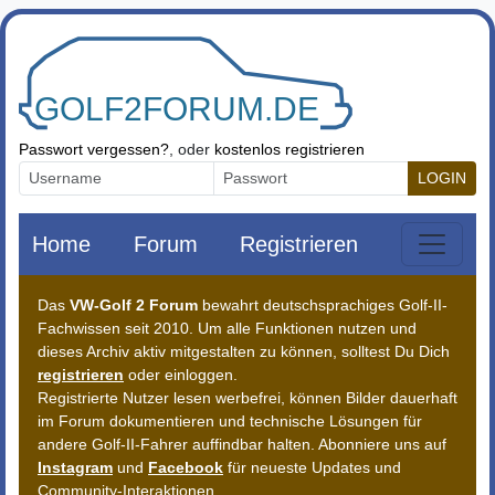
Zum Inhalt springen
Passwort vergessen?
, oder
kostenlos registrieren
LOGIN
Home
Forum
Registrieren
Das
VW-Golf 2 Forum
bewahrt deutschsprachiges Golf-II-
Fachwissen seit 2010. Um alle Funktionen nutzen und
dieses Archiv aktiv mitgestalten zu können, solltest Du Dich
registrieren
oder einloggen.
Registrierte Nutzer lesen werbefrei, können Bilder dauerhaft
im Forum dokumentieren und technische Lösungen für
andere Golf-II-Fahrer auffindbar halten. Abonniere uns auf
Instagram
und
Facebook
für neueste Updates und
Community-Interaktionen.