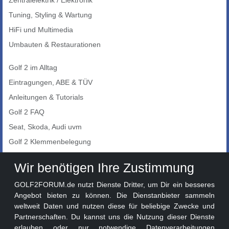
Tuning, Styling & Wartung
HiFi und Multimedia
Umbauten & Restaurationen
Golf 2 im Alltag
Eintragungen, ABE & TÜV
Anleitungen & Tutorials
Golf 2 FAQ
Seat, Skoda, Audi uvm
Golf 2 Klemmenbelegung
Auto-Showroom
Wir benötigen Ihre Zustimmung
Marktplatz
GOLF2FORUM.de nutzt Dienste Dritter, um Dir ein besseres
Golf 2 Lackcodes
Angebot bieten zu können. Die Dienstanbieter sammeln
weltweit Daten und nutzen diese für beliebige Zwecke und
Sonderversionen
Partnerschaften. Du kannst uns die Nutzung dieser Dienste
Sonstige Marken
erlauben oder nur notwendige Datenverarbeitungen