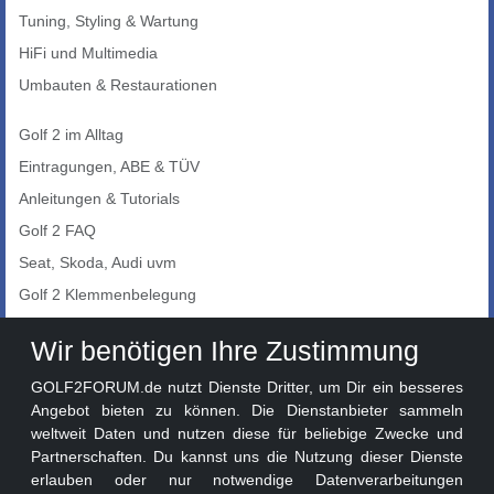
Tuning, Styling & Wartung
HiFi und Multimedia
Umbauten & Restaurationen
Golf 2 im Alltag
Eintragungen, ABE & TÜV
Anleitungen & Tutorials
Golf 2 FAQ
Seat, Skoda, Audi uvm
Golf 2 Klemmenbelegung
Auto-Showroom
Wir benötigen Ihre Zustimmung
Marktplatz
GOLF2FORUM.de nutzt Dienste Dritter, um Dir ein besseres
Golf 2 Lackcodes
Angebot bieten zu können. Die Dienstanbieter sammeln
weltweit Daten und nutzen diese für beliebige Zwecke und
Sonderversionen
Partnerschaften. Du kannst uns die Nutzung dieser Dienste
Sonstige Marken
erlauben oder nur notwendige Datenverarbeitungen