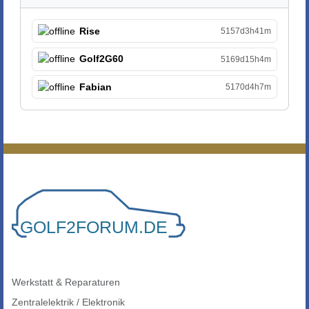
Rise
5157d3h41m
Golf2G60
5169d15h4m
Fabian
5170d4h7m
Werkstatt & Reparaturen
Zentralelektrik / Elektronik