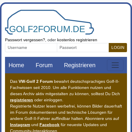
Zum Inhalt springen
Passwort vergessen?
, oder
kostenlos registrieren
LOGIN
Home
Forum
Registrieren
Das
VW-Golf 2 Forum
bewahrt deutschsprachiges Golf-II-
Fachwissen seit 2010. Um alle Funktionen nutzen und
dieses Archiv aktiv mitgestalten zu können, solltest Du Dich
registrieren
oder einloggen.
Registrierte Nutzer lesen werbefrei, können Bilder dauerhaft
im Forum dokumentieren und technische Lösungen für
andere Golf-II-Fahrer auffindbar halten. Abonniere uns auf
Instagram
und
Facebook
für neueste Updates und
Community-Interaktionen.