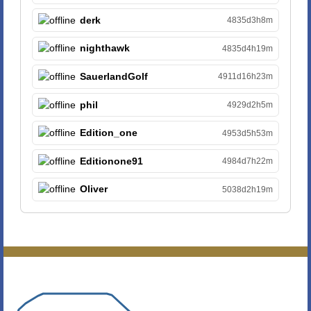
derk
4835d3h8m
nighthawk
4835d4h19m
SauerlandGolf
4911d16h23m
phil
4929d2h5m
Edition_one
4953d5h53m
Editionone91
4984d7h22m
Oliver
5038d2h19m