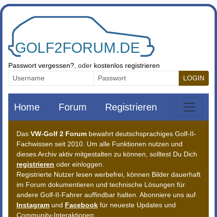
Zum Inhalt springen
Passwort vergessen?
, oder
kostenlos registrieren
LOGIN
Home
Forum
Registrieren
Das
VW-Golf 2 Forum
bewahrt deutschsprachiges Golf-II-
Fachwissen seit 2010. Um alle Funktionen nutzen und
dieses Archiv aktiv mitgestalten zu können, solltest Du Dich
registrieren
oder einloggen.
Registrierte Nutzer lesen werbefrei, können Bilder dauerhaft
im Forum dokumentieren und technische Lösungen für
andere Golf-II-Fahrer auffindbar halten. Abonniere uns auf
Instagram
und
Facebook
für neueste Updates und
Community-Interaktionen.