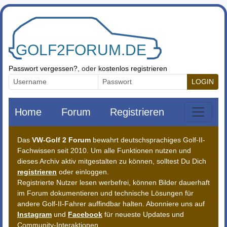
Zum Inhalt springen
Passwort vergessen?
, oder
kostenlos registrieren
LOGIN
Home
Forum
Registrieren
Das
VW-Golf 2 Forum
bewahrt deutschsprachiges Golf-II-
Fachwissen seit 2010. Um alle Funktionen nutzen und
dieses Archiv aktiv mitgestalten zu können, solltest Du Dich
registrieren
oder einloggen.
Registrierte Nutzer lesen werbefrei, können Bilder dauerhaft
im Forum dokumentieren und technische Lösungen für
andere Golf-II-Fahrer auffindbar halten. Abonniere uns auf
Instagram
und
Facebook
für neueste Updates und
Community-Interaktionen.