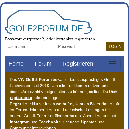
Zum Inhalt springen
Passwort vergessen?
, oder
kostenlos registrieren
LOGIN
Home
Forum
Registrieren
Das
VW-Golf 2 Forum
bewahrt deutschsprachiges Golf-II-
Fachwissen seit 2010. Um alle Funktionen nutzen und
dieses Archiv aktiv mitgestalten zu können, solltest Du Dich
registrieren
oder einloggen.
Registrierte Nutzer lesen werbefrei, können Bilder dauerhaft
im Forum dokumentieren und technische Lösungen für
andere Golf-II-Fahrer auffindbar halten. Abonniere uns auf
Instagram
und
Facebook
für neueste Updates und
Community-Interaktionen.