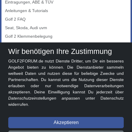
Eintragungen, ABE & TÜV
Anleitungen & Tutorials
Golf 2 FAQ
Seat, Skoda, Audi uvm
Golf 2 Klemmenbelegung
Auto-Showroom
Wir benötigen Ihre Zustimmung
Marktplatz
GOLF2FORUM.de nutzt Dienste Dritter, um Dir ein besseres
Golf 2 Lackcodes
Angebot bieten zu können. Die Dienstanbieter sammeln
weltweit Daten und nutzen diese für beliebige Zwecke und
Sonderversionen
Partnerschaften. Du kannst uns die Nutzung dieser Dienste
Sonstige Marken
erlauben oder nur notwendige Datenverarbeitungen
akzeptieren. Deine Einwilligung kannst Du jederzeit über
Datenschutzeinstellungen anpassen
unter Datenschutz
widerrufen.
Akzeptieren