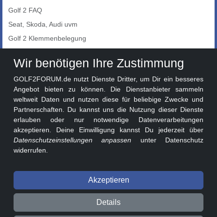
Golf 2 FAQ
Seat, Skoda, Audi uvm
Golf 2 Klemmenbelegung
Auto-Showroom
Wir benötigen Ihre Zustimmung
Marktplatz
GOLF2FORUM.de nutzt Dienste Dritter, um Dir ein besseres
Golf 2 Lackcodes
Angebot bieten zu können. Die Dienstanbieter sammeln
weltweit Daten und nutzen diese für beliebige Zwecke und
Sonderversionen
Partnerschaften. Du kannst uns die Nutzung dieser Dienste
Sonstige Marken
erlauben oder nur notwendige Datenverarbeitungen
akzeptieren. Deine Einwilligung kannst Du jederzeit über
Datenschutzeinstellungen anpassen
unter Datenschutz
widerrufen.
Akzeptieren
© 2026 GOLF2FORUM - Volkswagen Golf II Forum seit 2010 ❤️
Details
Beitragsregeln
Datenschutz
Impressum