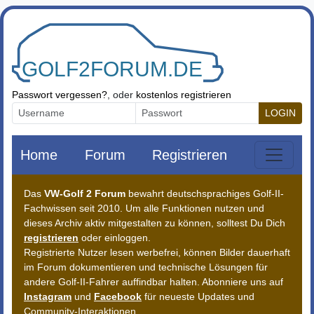
Zum Inhalt springen
Passwort vergessen?
, oder
kostenlos registrieren
LOGIN
Home
Forum
Registrieren
Das
VW-Golf 2 Forum
bewahrt deutschsprachiges Golf-II-
Fachwissen seit 2010. Um alle Funktionen nutzen und
dieses Archiv aktiv mitgestalten zu können, solltest Du Dich
registrieren
oder einloggen.
Registrierte Nutzer lesen werbefrei, können Bilder dauerhaft
im Forum dokumentieren und technische Lösungen für
andere Golf-II-Fahrer auffindbar halten. Abonniere uns auf
Instagram
und
Facebook
für neueste Updates und
Community-Interaktionen.