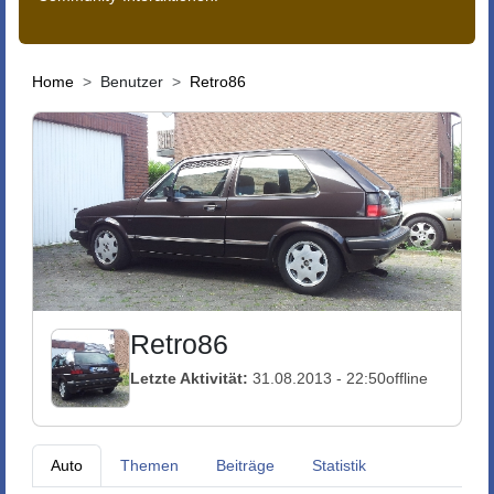
Home
Benutzer
Retro86
Retro86
Letzte Aktivität:
31.08.2013 - 22:50
offline
Auto
Themen
Beiträge
Statistik