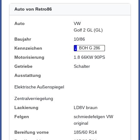
Auto von Retro86
Auto
VW
Golf 2 GL (GL)
Baujahr
10/86
Kennzeichen
BOH G 286
Motorisierung
1.8 66KW 90PS
Getriebe
Schalter
Ausstattung
Elektrische Außenspiegel
Zentralverriegelung
Lackierung
LD8V braun
Felgen
schmiedefelgen VW
original
Bereifung vorne
185/60 R14