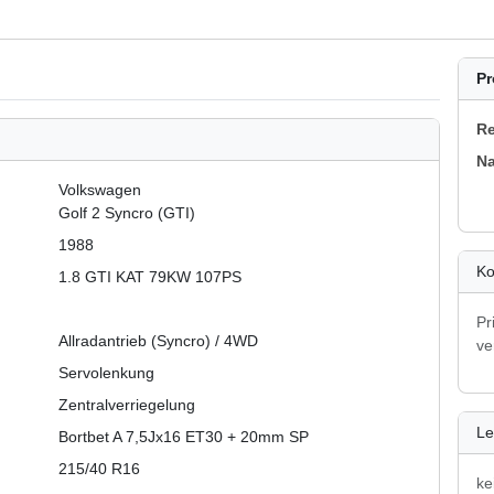
Pr
Re
N
Volkswagen
Golf 2 Syncro (GTI)
1988
Ko
1.8 GTI KAT 79KW 107PS
Pr
Allradantrieb (Syncro) / 4WD
ve
Servolenkung
Zentralverriegelung
Le
Bortbet A 7,5Jx16 ET30 + 20mm SP
215/40 R16
ke