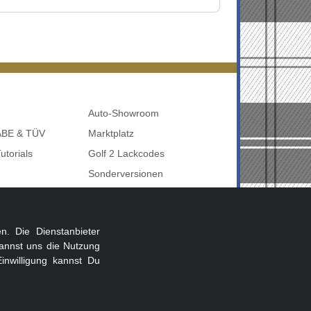
Auto-Showroom
 ABE & TÜV
Marktplatz
utorials
Golf 2 Lackcodes
Sonderversionen
udi uvm
Sonstige Marken
nbelegung
. Die Dienstanbieter
annst uns die Nutzung
inwilligung kannst Du