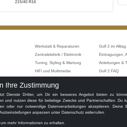
215/40 R16
Werkstatt & Reparaturen
Golf 2 im Alltag
Zentralelektrik / Elektronik
Eintragungen,
Tuning, Styling & Wartung
Anleitungen & T
HiFi und Multimedia
Golf 2 FAQ
Umbauten & Restaurationen
Seat, Skoda, A
en Ihre Zustimmung
Golf 2 Klemme
 Dienste Dritter, um Dir ein besseres Angebot bieten zu können
en und nutzen diese für beliebige Zwecke und Partnerschaften. Du k
ben oder nur notwendige Datenverarbeitungen akzeptieren. Deine E
hutzeinstellungen anpassen
unter Datenschutz widerrufen.
, um mehr Informationen zu erhalten.