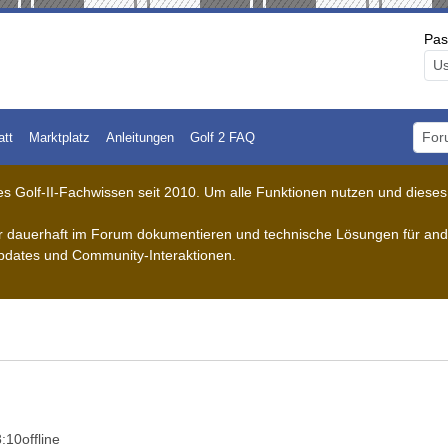
Pas
att
Marktplatz
Anleitungen
Golf 2 FAQ
Foru
 Golf-II-Fachwissen seit 2010. Um alle Funktionen nutzen und dieses A
der dauerhaft im Forum dokumentieren und technische Lösungen für ande
pdates und Community-Interaktionen.
8:10
offline