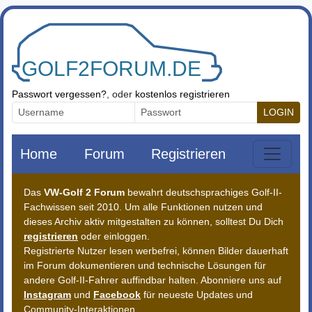
Zum Inhalt springen
Passwort vergessen?
, oder
kostenlos registrieren
LOGIN
Home
Forum
Registrieren
Das
VW-Golf 2 Forum
bewahrt deutschsprachiges Golf-II-
Fachwissen seit 2010. Um alle Funktionen nutzen und
dieses Archiv aktiv mitgestalten zu können, solltest Du Dich
registrieren
oder einloggen.
Registrierte Nutzer lesen werbefrei, können Bilder dauerhaft
im Forum dokumentieren und technische Lösungen für
andere Golf-II-Fahrer auffindbar halten. Abonniere uns auf
Instagram
und
Facebook
für neueste Updates und
Community-Interaktionen.