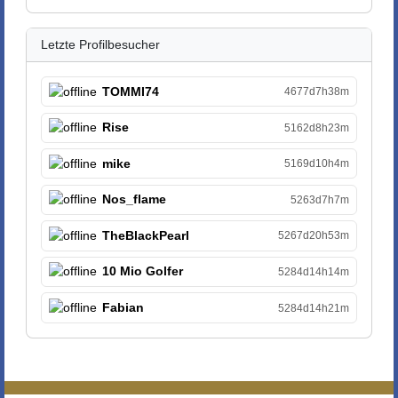
Letzte Profilbesucher
TOMMI74
4677d7h38m
Rise
5162d8h23m
mike
5169d10h4m
Nos_flame
5263d7h7m
TheBlackPearl
5267d20h53m
10 Mio Golfer
5284d14h14m
Fabian
5284d14h21m