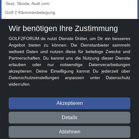
Seat, Skoda, Audi uvm
Golf 2 Klemmenbelegung
Auto-Showroom
Wir benötigen Ihre Zustimmung
Marktplatz
GOLF2FORUM.de nutzt Dienste Dritter, um Dir ein besseres
Golf 2 Lackcodes
Angebot bieten zu können. Die Dienstanbieter sammeln
weltweit Daten und nutzen diese für beliebige Zwecke und
Sonderversionen
Partnerschaften. Du kannst uns die Nutzung dieser Dienste
Sonstige Marken
erlauben oder nur notwendige Datenverarbeitungen
akzeptieren. Deine Einwilligung kannst Du jederzeit über
Datenschutzeinstellungen anpassen
unter Datenschutz
widerrufen.
Akzeptieren
© 2026 GOLF2FORUM - Volkswagen Golf II Forum seit 2010 ❤️
Details
Beitragsregeln
Datenschutz
Impressum
Ablehnen