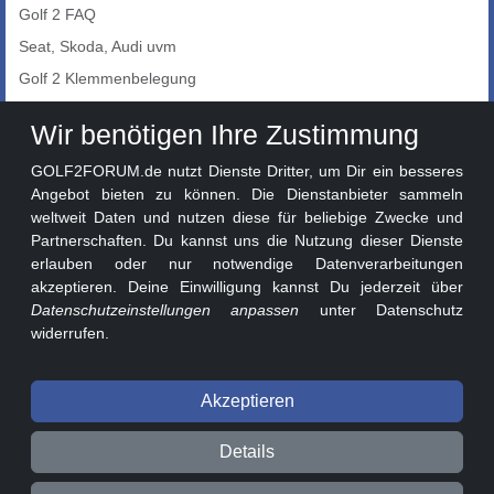
Golf 2 FAQ
Seat, Skoda, Audi uvm
Golf 2 Klemmenbelegung
Auto-Showroom
Wir benötigen Ihre Zustimmung
Marktplatz
GOLF2FORUM.de nutzt Dienste Dritter, um Dir ein besseres
Golf 2 Lackcodes
Angebot bieten zu können. Die Dienstanbieter sammeln
weltweit Daten und nutzen diese für beliebige Zwecke und
Sonderversionen
Partnerschaften. Du kannst uns die Nutzung dieser Dienste
Sonstige Marken
erlauben oder nur notwendige Datenverarbeitungen
akzeptieren. Deine Einwilligung kannst Du jederzeit über
Datenschutzeinstellungen anpassen
unter Datenschutz
widerrufen.
Akzeptieren
© 2026 GOLF2FORUM - Volkswagen Golf II Forum seit 2010 ❤️
Details
Beitragsregeln
Datenschutz
Impressum