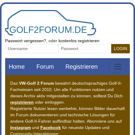
Zum Inhalt springen
Passwort vergessen?
, oder
kostenlos registrieren
LOGIN
Home
Forum
Registrieren
Das
VW-Golf 2 Forum
bewahrt deutschsprachiges Golf-II-
Fachwissen seit 2010. Um alle Funktionen nutzen und
dieses Archiv aktiv mitgestalten zu können, solltest Du Dich
registrieren
oder einloggen.
Registrierte Nutzer lesen werbefrei, können Bilder dauerhaft
im Forum dokumentieren und technische Lösungen für
andere Golf-II-Fahrer auffindbar halten. Abonniere uns auf
Instagram
und
Facebook
für neueste Updates und
Community-Interaktionen.