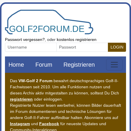
Zum Inhalt springen
Passwort vergessen?
, oder
kostenlos registrieren
LOGIN
Home
Forum
Registrieren
Das
VW-Golf 2 Forum
bewahrt deutschsprachiges Golf-II-
Fachwissen seit 2010. Um alle Funktionen nutzen und
dieses Archiv aktiv mitgestalten zu können, solltest Du Dich
registrieren
oder einloggen.
Registrierte Nutzer lesen werbefrei, können Bilder dauerhaft
im Forum dokumentieren und technische Lösungen für
andere Golf-II-Fahrer auffindbar halten. Abonniere uns auf
Instagram
und
Facebook
für neueste Updates und
Community-Interaktionen.