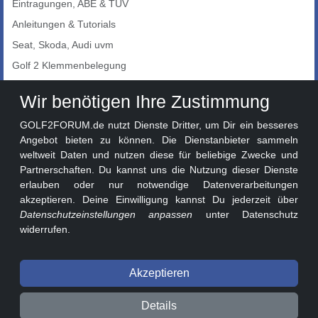
Eintragungen, ABE & TÜV
Anleitungen & Tutorials
Seat, Skoda, Audi uvm
Golf 2 Klemmenbelegung
Auto-Showroom
Wir benötigen Ihre Zustimmung
Marktplatz
GOLF2FORUM.de nutzt Dienste Dritter, um Dir ein besseres
Golf 2 Lackcodes
Angebot bieten zu können. Die Dienstanbieter sammeln
weltweit Daten und nutzen diese für beliebige Zwecke und
Sonderversionen
Partnerschaften. Du kannst uns die Nutzung dieser Dienste
Sonstige Marken
erlauben oder nur notwendige Datenverarbeitungen
akzeptieren. Deine Einwilligung kannst Du jederzeit über
Datenschutzeinstellungen anpassen
unter Datenschutz
widerrufen.
Akzeptieren
© 2026 GOLF2FORUM - Volkswagen Golf II Forum seit 2010 ❤️
Details