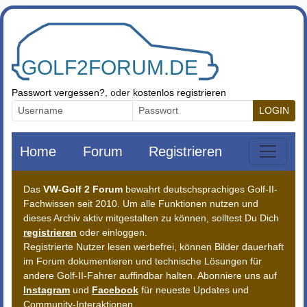
Zum Inhalt springen
Passwort vergessen?
, oder
kostenlos registrieren
LOGIN
Home
Forum
Registrieren
Das
VW-Golf 2 Forum
bewahrt deutschsprachiges Golf-II-
Fachwissen seit 2010. Um alle Funktionen nutzen und
dieses Archiv aktiv mitgestalten zu können, solltest Du Dich
registrieren
oder einloggen.
Registrierte Nutzer lesen werbefrei, können Bilder dauerhaft
im Forum dokumentieren und technische Lösungen für
andere Golf-II-Fahrer auffindbar halten. Abonniere uns auf
Instagram
und
Facebook
für neueste Updates und
Community-Interaktionen.