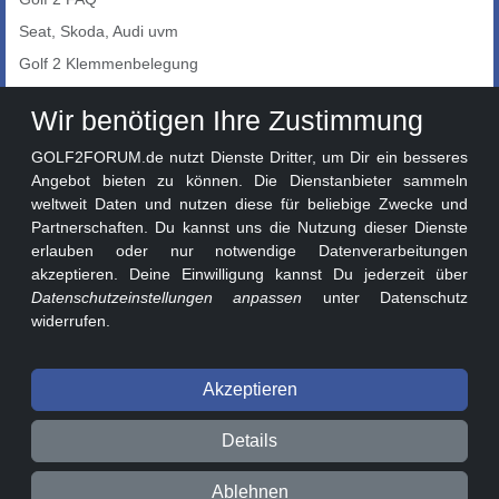
Seat, Skoda, Audi uvm
Golf 2 Klemmenbelegung
Auto-Showroom
Wir benötigen Ihre Zustimmung
Marktplatz
GOLF2FORUM.de nutzt Dienste Dritter, um Dir ein besseres
Golf 2 Lackcodes
Angebot bieten zu können. Die Dienstanbieter sammeln
weltweit Daten und nutzen diese für beliebige Zwecke und
Sonderversionen
Partnerschaften. Du kannst uns die Nutzung dieser Dienste
Sonstige Marken
erlauben oder nur notwendige Datenverarbeitungen
akzeptieren. Deine Einwilligung kannst Du jederzeit über
Datenschutzeinstellungen anpassen
unter Datenschutz
widerrufen.
Akzeptieren
© 2026 GOLF2FORUM - Volkswagen Golf II Forum seit 2010 ❤️
Details
Beitragsregeln
Datenschutz
Impressum
Ablehnen