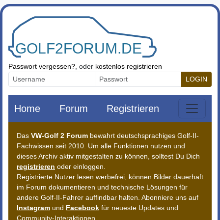
Zum Inhalt springen
Passwort vergessen?
, oder
kostenlos registrieren
LOGIN
Home
Forum
Registrieren
Das
VW-Golf 2 Forum
bewahrt deutschsprachiges Golf-II-
Fachwissen seit 2010. Um alle Funktionen nutzen und
dieses Archiv aktiv mitgestalten zu können, solltest Du Dich
registrieren
oder einloggen.
Registrierte Nutzer lesen werbefrei, können Bilder dauerhaft
im Forum dokumentieren und technische Lösungen für
andere Golf-II-Fahrer auffindbar halten. Abonniere uns auf
Instagram
und
Facebook
für neueste Updates und
Community-Interaktionen.