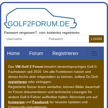
Zum Inhalt springen
Passwort vergessen?
, oder
kostenlos registrieren
LOGIN
Home
Forum
Registrieren
Das
VW-Golf 2 Forum
bewahrt deutschsprachiges Golf-II-
Fachwissen seit 2010. Um alle Funktionen nutzen und
dieses Archiv aktiv mitgestalten zu können, solltest Du Dich
registrieren
oder einloggen.
Registrierte Nutzer lesen werbefrei, können Bilder dauerhaft
im Forum dokumentieren und technische Lösungen für
andere Golf-II-Fahrer auffindbar halten. Abonniere uns auf
Instagram
und
Facebook
für neueste Updates und
Community-Interaktionen.