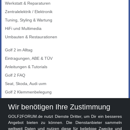
Werkstatt & Reparaturen
Zentralelektrik / Elektronik
Tuning, Styling & Wartung
HiFi und Multimedia
Umbauten & Restaurationen
Golf 2 im Alltag
Eintragungen, ABE & TÜV
Anleitungen & Tutorials
Golf 2 FAQ
Seat, Skoda, Audi uvm
Golf 2 Klemmenbelegung
Auto-Showroom
Wir benötigen Ihre Zustimmung
Marktplatz
GOLF2FORUM.de nutzt Dienste Dritter, um Dir ein besseres
Golf 2 Lackcodes
Angebot bieten zu können. Die Dienstanbieter sammeln
weltweit Daten und nutzen diese für beliebige Zwecke und