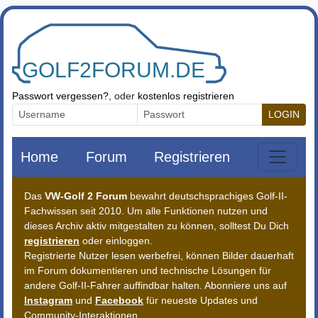
Zum Inhalt springen
Passwort vergessen?
, oder
kostenlos registrieren
LOGIN
Home
Forum
Registrieren
Das
VW-Golf 2 Forum
bewahrt deutschsprachiges Golf-II-
Fachwissen seit 2010. Um alle Funktionen nutzen und
dieses Archiv aktiv mitgestalten zu können, solltest Du Dich
registrieren
oder einloggen.
Registrierte Nutzer lesen werbefrei, können Bilder dauerhaft
im Forum dokumentieren und technische Lösungen für
andere Golf-II-Fahrer auffindbar halten. Abonniere uns auf
Instagram
und
Facebook
für neueste Updates und
Community-Interaktionen.