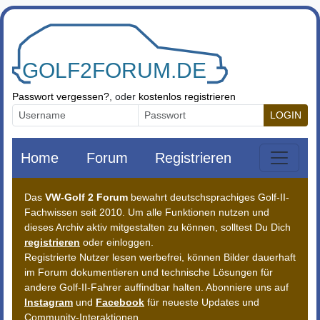
Zum Inhalt springen
Passwort vergessen?
, oder
kostenlos registrieren
LOGIN
Home
Forum
Registrieren
Das
VW-Golf 2 Forum
bewahrt deutschsprachiges Golf-II-
Fachwissen seit 2010. Um alle Funktionen nutzen und
dieses Archiv aktiv mitgestalten zu können, solltest Du Dich
registrieren
oder einloggen.
Registrierte Nutzer lesen werbefrei, können Bilder dauerhaft
im Forum dokumentieren und technische Lösungen für
andere Golf-II-Fahrer auffindbar halten. Abonniere uns auf
Instagram
und
Facebook
für neueste Updates und
Community-Interaktionen.