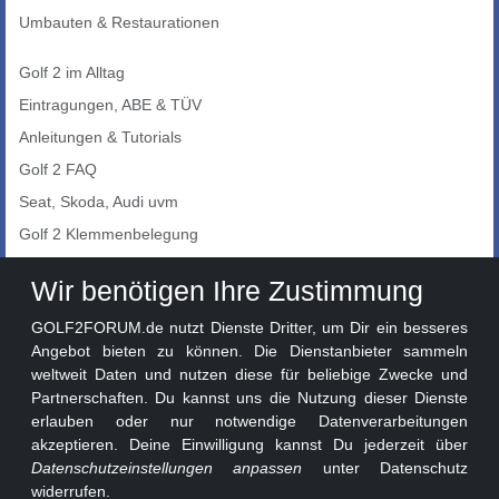
Umbauten & Restaurationen
Golf 2 im Alltag
Eintragungen, ABE & TÜV
Anleitungen & Tutorials
Golf 2 FAQ
Seat, Skoda, Audi uvm
Golf 2 Klemmenbelegung
Auto-Showroom
Wir benötigen Ihre Zustimmung
Marktplatz
GOLF2FORUM.de nutzt Dienste Dritter, um Dir ein besseres
Golf 2 Lackcodes
Angebot bieten zu können. Die Dienstanbieter sammeln
weltweit Daten und nutzen diese für beliebige Zwecke und
Sonderversionen
Partnerschaften. Du kannst uns die Nutzung dieser Dienste
Sonstige Marken
erlauben oder nur notwendige Datenverarbeitungen
akzeptieren. Deine Einwilligung kannst Du jederzeit über
Datenschutzeinstellungen anpassen
unter Datenschutz
widerrufen.