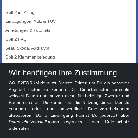
Golf 2 im Alltag
Eintragungen, ABE & TÜV
Anleitungen & Tutorials
Golf 2 FAQ
Seat, Skoda, Audi uvm
Golf 2 Klemmenbelegung
Auto-Showroom
Wir benötigen Ihre Zustimmung
Marktplatz
GOLF2FORUM.de nutzt Dienste Dritter, um Dir ein besseres
Golf 2 Lackcodes
Angebot bieten zu können. Die Dienstanbieter sammeln
weltweit Daten und nutzen diese für beliebige Zwecke und
Sonderversionen
Partnerschaften. Du kannst uns die Nutzung dieser Dienste
Sonstige Marken
erlauben oder nur notwendige Datenverarbeitungen
akzeptieren. Deine Einwilligung kannst Du jederzeit über
Datenschutzeinstellungen anpassen
unter Datenschutz
widerrufen.