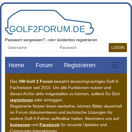
Zum Inhalt springen
Passwort vergessen?
, oder
kostenlos registrieren
LOGIN
Home
Forum
Registrieren
Das
VW-Golf 2 Forum
bewahrt deutschsprachiges Golf-II-
Fachwissen seit 2010. Um alle Funktionen nutzen und
dieses Archiv aktiv mitgestalten zu können, solltest Du Dich
registrieren
oder einloggen.
Registrierte Nutzer lesen werbefrei, können Bilder dauerhaft
im Forum dokumentieren und technische Lösungen für
andere Golf-II-Fahrer auffindbar halten. Abonniere uns auf
Instagram
und
Facebook
für neueste Updates und
Community-Interaktionen.