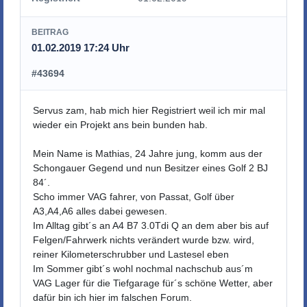
BEITRAG
01.02.2019 17:24 Uhr
#43694
Servus zam, hab mich hier Registriert weil ich mir mal
wieder ein Projekt ans bein bunden hab.
Mein Name is Mathias, 24 Jahre jung, komm aus der
Schongauer Gegend und nun Besitzer eines Golf 2 BJ
84´.
Scho immer VAG fahrer, von Passat, Golf über
A3,A4,A6 alles dabei gewesen.
Im Alltag gibt´s an A4 B7 3.0Tdi Q an dem aber bis auf
Felgen/Fahrwerk nichts verändert wurde bzw. wird,
reiner Kilometerschrubber und Lastesel eben
Im Sommer gibt´s wohl nochmal nachschub aus´m
VAG Lager für die Tiefgarage für´s schöne Wetter, aber
dafür bin ich hier im falschen Forum.