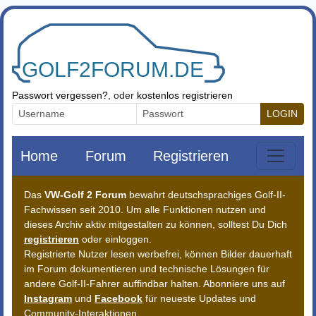
Zum Inhalt springen
Passwort vergessen?
, oder
kostenlos registrieren
LOGIN
Home
Forum
Registrieren
Das
VW-Golf 2 Forum
bewahrt deutschsprachiges Golf-II-
Fachwissen seit 2010. Um alle Funktionen nutzen und
dieses Archiv aktiv mitgestalten zu können, solltest Du Dich
registrieren
oder einloggen.
Registrierte Nutzer lesen werbefrei, können Bilder dauerhaft
im Forum dokumentieren und technische Lösungen für
andere Golf-II-Fahrer auffindbar halten. Abonniere uns auf
Instagram
und
Facebook
für neueste Updates und
Community-Interaktionen.