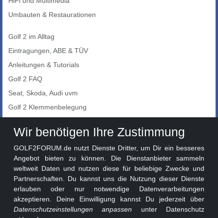
HiFi und Multimedia
Umbauten & Restaurationen
Golf 2 im Alltag
Eintragungen, ABE & TÜV
Anleitungen & Tutorials
Golf 2 FAQ
Seat, Skoda, Audi uvm
Golf 2 Klemmenbelegung
Auto-Showroom
Wir benötigen Ihre Zustimmung
Marktplatz
GOLF2FORUM.de nutzt Dienste Dritter, um Dir ein besseres
Golf 2 Lackcodes
Angebot bieten zu können. Die Dienstanbieter sammeln
weltweit Daten und nutzen diese für beliebige Zwecke und
Sonderversionen
Partnerschaften. Du kannst uns die Nutzung dieser Dienste
Sonstige Marken
erlauben oder nur notwendige Datenverarbeitungen
akzeptieren. Deine Einwilligung kannst Du jederzeit über
Datenschutzeinstellungen anpassen
unter Datenschutz