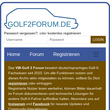
Zum Inhalt springen
Passwort vergessen?
, oder
kostenlos registrieren
LOGIN
Home
Forum
Registrieren
Das
VW-Golf 2 Forum
bewahrt deutschsprachiges Golf-II-
Fachwissen seit 2010. Um alle Funktionen nutzen und
dieses Archiv aktiv mitgestalten zu können, solltest Du Dich
registrieren
oder einloggen.
Registrierte Nutzer lesen werbefrei, können Bilder dauerhaft
im Forum dokumentieren und technische Lösungen für
andere Golf-II-Fahrer auffindbar halten. Abonniere uns auf
Instagram
und
Facebook
für neueste Updates und
Community-Interaktionen.