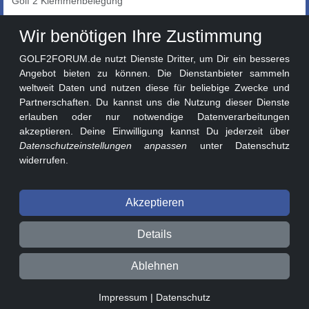
Golf 2 Klemmenbelegung
Auto-Showroom
Wir benötigen Ihre Zustimmung
Marktplatz
GOLF2FORUM.de nutzt Dienste Dritter, um Dir ein besseres
Golf 2 Lackcodes
Angebot bieten zu können. Die Dienstanbieter sammeln
weltweit Daten und nutzen diese für beliebige Zwecke und
Sonderversionen
Partnerschaften. Du kannst uns die Nutzung dieser Dienste
Sonstige Marken
erlauben oder nur notwendige Datenverarbeitungen
akzeptieren. Deine Einwilligung kannst Du jederzeit über
Datenschutzeinstellungen anpassen
unter Datenschutz
widerrufen.
Akzeptieren
© 2026 GOLF2FORUM - Volkswagen Golf II Forum seit 2010 ❤️
Details
Beitragsregeln
Datenschutz
Impressum
Ablehnen
0.02s v3.1.1-26a52c8
Impressum
|
Datenschutz