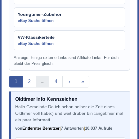
Youngtimer-Zubehör
eBay Suche öffnen
VW-Klassikerteile
eBay Suche öffnen
Anzeige: Einige externe Links sind Affiliate-Links. Für dich
bleibt der Preis gleich.
Aktuelle Seite
1
2
...
4
›
»
Oldtimer Info Kennzeichen
Hallo Gemeinde Da ich schon selber die Zeit eines
Oldtimer voll habe:) und weit drüber bin :angel:hier mal
ein paar Informati...
von
Entfernter Benutzer
7 Antworten
10.037 Aufrufe