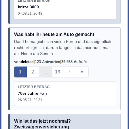
LETZTER BEITRAG
kritzel3000
04.08.21, 20:48
Was habt ihr heute am Auto gemacht
Das Thema gibt es in vielen Foren und das eigentlich
recht erfolgreich, darum fange ich das hier auch mal
an. Heute am Sonnta...
von
deleted
123 Antworten
39.538 Aufrufe
Aktuelle Seite
1
2
...
13
›
»
LETZTER BEITRAG
70er Jahre Fan
26.05.21, 22:31
Wie ist das jetzt nochmal?
Zweitwagenversicherung