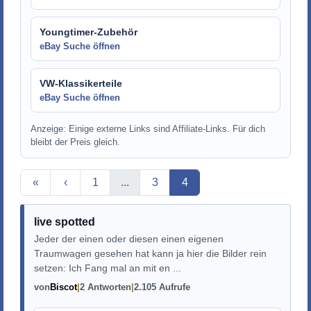
Youngtimer-Zubehör
eBay Suche öffnen
VW-Klassikerteile
eBay Suche öffnen
Anzeige: Einige externe Links sind Affiliate-Links. Für dich
bleibt der Preis gleich.
Aktuelle Seite
«
‹
1
...
3
4
live spotted
Jeder der einen oder diesen einen eigenen
Traumwagen gesehen hat kann ja hier die Bilder rein
setzen: Ich Fang mal an mit en ...
von
Biscot
2 Antworten
2.105 Aufrufe