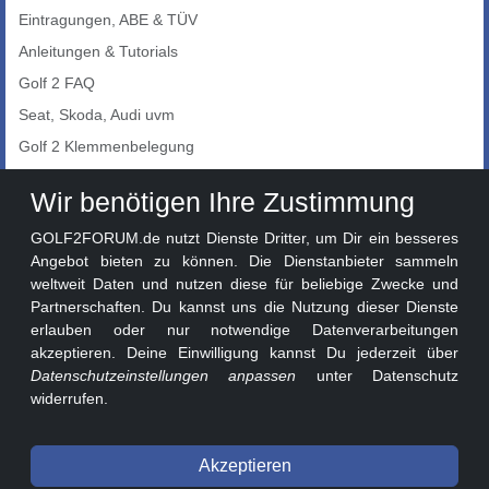
Eintragungen, ABE & TÜV
Anleitungen & Tutorials
Golf 2 FAQ
Seat, Skoda, Audi uvm
Golf 2 Klemmenbelegung
Auto-Showroom
Wir benötigen Ihre Zustimmung
Marktplatz
GOLF2FORUM.de nutzt Dienste Dritter, um Dir ein besseres
Golf 2 Lackcodes
Angebot bieten zu können. Die Dienstanbieter sammeln
weltweit Daten und nutzen diese für beliebige Zwecke und
Sonderversionen
Partnerschaften. Du kannst uns die Nutzung dieser Dienste
Sonstige Marken
erlauben oder nur notwendige Datenverarbeitungen
akzeptieren. Deine Einwilligung kannst Du jederzeit über
Datenschutzeinstellungen anpassen
unter Datenschutz
widerrufen.
Akzeptieren