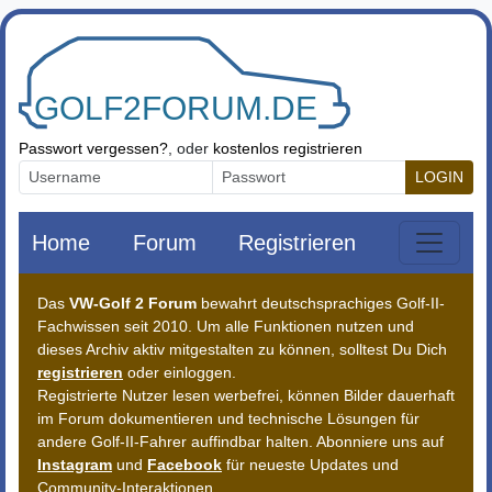
Zum Inhalt springen
Passwort vergessen?
, oder
kostenlos registrieren
LOGIN
Home
Forum
Registrieren
Das
VW-Golf 2 Forum
bewahrt deutschsprachiges Golf-II-
Fachwissen seit 2010. Um alle Funktionen nutzen und
dieses Archiv aktiv mitgestalten zu können, solltest Du Dich
registrieren
oder einloggen.
Registrierte Nutzer lesen werbefrei, können Bilder dauerhaft
im Forum dokumentieren und technische Lösungen für
andere Golf-II-Fahrer auffindbar halten. Abonniere uns auf
Instagram
und
Facebook
für neueste Updates und
Community-Interaktionen.