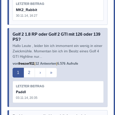
LETZTER BEITRAG
MK2_Rabbit
30.11.14, 16:27
Golf 2 1.8 RP oder Golf 2 GTI mit 126 oder 139
PS?
Hallo Leute , leider bin ich immoment ein wenig in einer
Zwickmühle. Momentan bin ich im Besitz eines Golf 4
GTI Highline nur...
von
freezer911
12 Antworten
6.576 Aufrufe
Aktuelle Seite
1
2
›
»
LETZTER BEITRAG
Paddl
03.11.14, 20:35