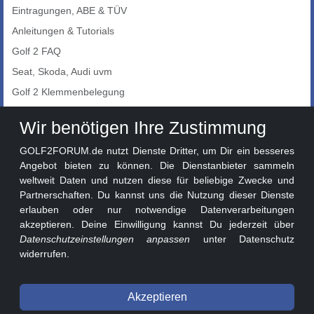
Eintragungen, ABE & TÜV
Anleitungen & Tutorials
Golf 2 FAQ
Seat, Skoda, Audi uvm
Golf 2 Klemmenbelegung
Auto-Showroom
Wir benötigen Ihre Zustimmung
Marktplatz
GOLF2FORUM.de nutzt Dienste Dritter, um Dir ein besseres
Golf 2 Lackcodes
Angebot bieten zu können. Die Dienstanbieter sammeln
weltweit Daten und nutzen diese für beliebige Zwecke und
Sonderversionen
Partnerschaften. Du kannst uns die Nutzung dieser Dienste
Sonstige Marken
erlauben oder nur notwendige Datenverarbeitungen
akzeptieren. Deine Einwilligung kannst Du jederzeit über
Datenschutzeinstellungen anpassen
unter Datenschutz
widerrufen.
Akzeptieren