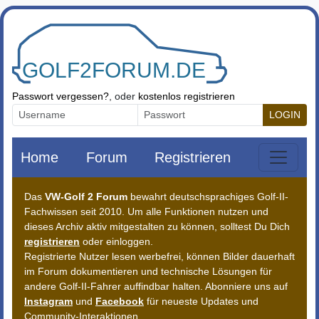
Zum Inhalt springen
Passwort vergessen?
, oder
kostenlos registrieren
LOGIN
Home
Forum
Registrieren
Das
VW-Golf 2 Forum
bewahrt deutschsprachiges Golf-II-
Fachwissen seit 2010. Um alle Funktionen nutzen und
dieses Archiv aktiv mitgestalten zu können, solltest Du Dich
registrieren
oder einloggen.
Registrierte Nutzer lesen werbefrei, können Bilder dauerhaft
im Forum dokumentieren und technische Lösungen für
andere Golf-II-Fahrer auffindbar halten. Abonniere uns auf
Instagram
und
Facebook
für neueste Updates und
Community-Interaktionen.