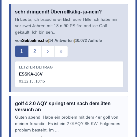
sehr dringend! Überrollkäfig- ja-nein?
Hi Leute, ich brauche wirklich eure Hilfe, ich habe mir
vor zwei Jahren mit 18 n 90 PS fire and ice Golf
gekauft. Ich bin seh...
von
Sebbelinsche
14 Antworten
10.072 Aufrufe
Aktuelle Seite
1
2
›
»
LETZTER BEITRAG
ESSKA-16V
03.12.13, 10:45
golf 4 2.0 AQY springt erst nach dem 3ten
versuch an
Guten abend, Habe ein problem mit dem 4er golf von
meiner freundin. Es ist ein 2.0l AQY 85 KW. Folgendes
problem besteht. Im ...