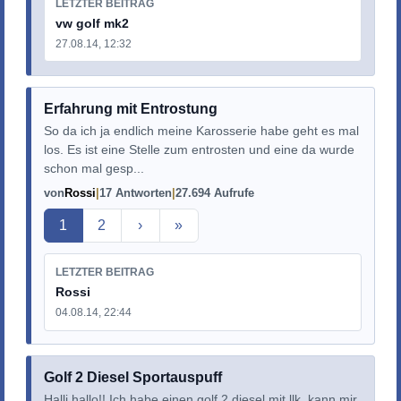
LETZTER BEITRAG
vw golf mk2
27.08.14, 12:32
Erfahrung mit Entrostung
So da ich ja endlich meine Karosserie habe geht es mal
los. Es ist eine Stelle zum entrosten und eine da wurde
schon mal gesp...
von
Rossi
17 Antworten
27.694 Aufrufe
Aktuelle Seite
1
2
›
»
LETZTER BEITRAG
Rossi
04.08.14, 22:44
Golf 2 Diesel Sportauspuff
Halli hallo!! Ich habe einen golf 2 diesel mit llk, kann mir