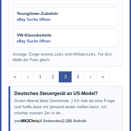
Youngtimer-Zubehör
eBay Suche öffnen
VW-Klassikerteile
eBay Suche öffnen
Anzeige: Einige externe Links sind Affiliate-Links. Für dich
bleibt der Preis gleich.
Aktuelle Seite
«
‹
1
2
3
4
›
»
Deutsches Steuergerät an US-Model?
Guten Abend liebe Gemeinde :) Ich hab da eine Frage
und hoffe,dass mir jemand weiter helfen kann. Ich
möchte meinen 2er in de...
von
MK2Chris
4 Antworten
2.206 Aufrufe