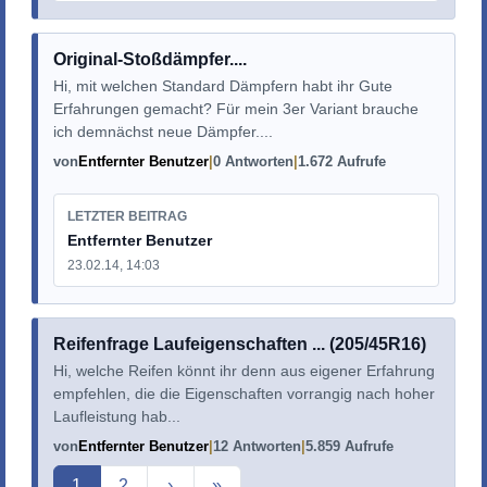
Original-Stoßdämpfer....
Hi, mit welchen Standard Dämpfern habt ihr Gute
Erfahrungen gemacht? Für mein 3er Variant brauche
ich demnächst neue Dämpfer....
von
Entfernter Benutzer
0 Antworten
1.672 Aufrufe
LETZTER BEITRAG
Entfernter Benutzer
23.02.14, 14:03
Reifenfrage Laufeigenschaften ... (205/45R16)
Hi, welche Reifen könnt ihr denn aus eigener Erfahrung
empfehlen, die die Eigenschaften vorrangig nach hoher
Laufleistung hab...
von
Entfernter Benutzer
12 Antworten
5.859 Aufrufe
Aktuelle Seite
1
2
›
»