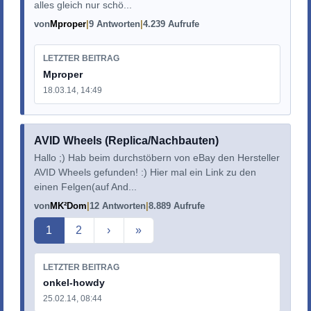
alles gleich nur schö...
von
Mproper
9 Antworten
4.239 Aufrufe
LETZTER BEITRAG
Mproper
18.03.14, 14:49
AVID Wheels (Replica/Nachbauten)
Hallo ;) Hab beim durchstöbern von eBay den Hersteller
AVID Wheels gefunden! :) Hier mal ein Link zu den
einen Felgen(auf And...
von
MK²Dom
12 Antworten
8.889 Aufrufe
Aktuelle Seite
1
2
›
»
LETZTER BEITRAG
onkel-howdy
25.02.14, 08:44