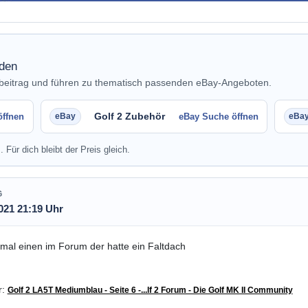
nden
nbeitrag und führen zu thematisch passenden eBay-Angeboten.
Golf 2 Zubehör
öffnen
eBay Suche öffnen
. Für dich bleibt der Preis gleich.
G
021 21:19 Uhr
mal einen im Forum der hatte ein Faltdach
r:
Golf 2 LA5T Mediumblau - Seite 6 -...lf 2 Forum - Die Golf MK II Community