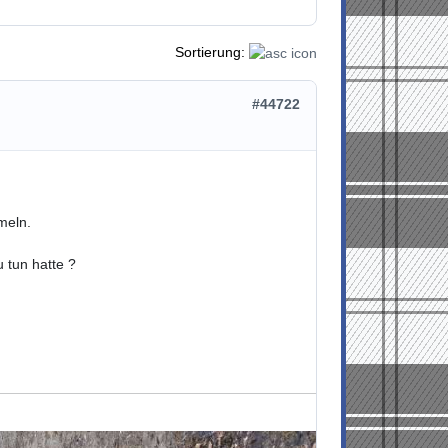
Sortierung:
#44722
meln.
 tun hatte ?