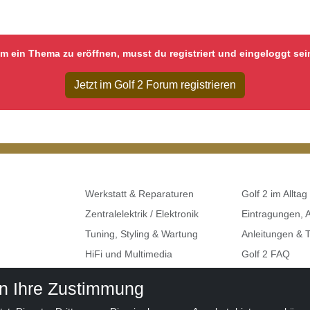
m ein Thema zu eröffnen, musst du registriert und eingeloggt sei
Jetzt im Golf 2 Forum registrieren
Werkstatt & Reparaturen
Golf 2 im Alltag
Zentralelektrik / Elektronik
Eintragungen,
Tuning, Styling & Wartung
Anleitungen & T
HiFi und Multimedia
Golf 2 FAQ
Umbauten & Restaurationen
Seat, Skoda, A
en Ihre Zustimmung
Golf 2 Klemme