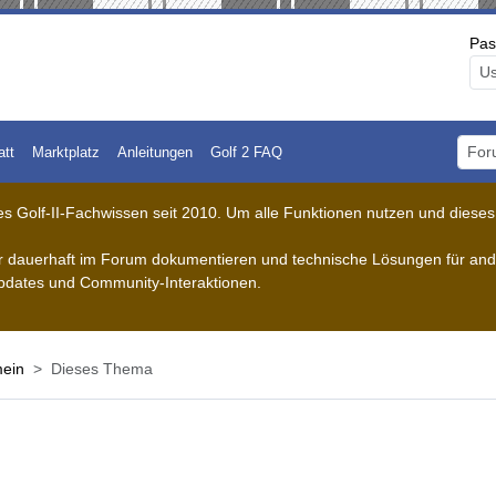
Pas
att
Marktplatz
Anleitungen
Golf 2 FAQ
Foru
 Golf-II-Fachwissen seit 2010. Um alle Funktionen nutzen und dieses A
der dauerhaft im Forum dokumentieren und technische Lösungen für ande
pdates und Community-Interaktionen.
mein
Dieses Thema