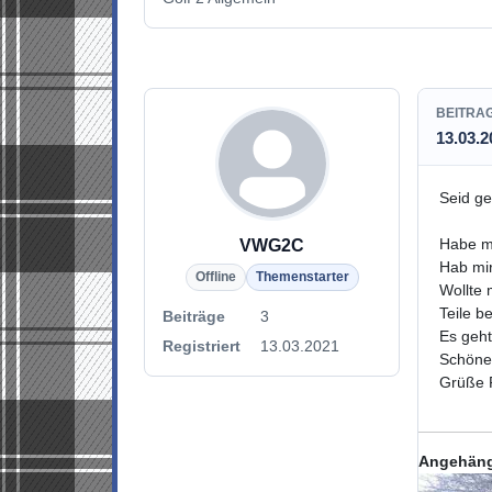
BEITRA
13.03.2
Seid ge
Habe mi
VWG2C
Hab mir
Offline
Themenstarter
Wollte 
Teile b
Beiträge
3
Es geht
Registriert
13.03.2021
Schöne
Grüße 
Angehäng