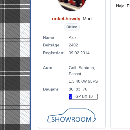
Naja: F
onkel-howdy
, Mod
Offline
Name
Alex
Beiträge
2402
Registriert
09.02.2014
Auto
Golf, Santana,
Passat
1.3 40KW 55PS
Baujahr
86, 83, 76
GP BX 10