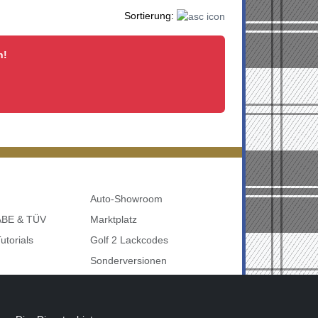
Sortierung:
n!
Auto-Showroom
 ABE & TÜV
Marktplatz
utorials
Golf 2 Lackcodes
Sonderversionen
udi uvm
Sonstige Marken
nbelegung