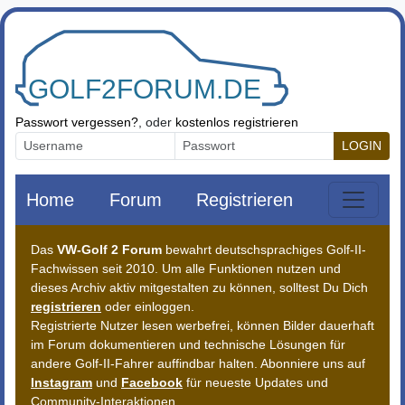
Zum Inhalt springen
Passwort vergessen?
, oder
kostenlos registrieren
LOGIN
Home
Forum
Registrieren
Das
VW-Golf 2 Forum
bewahrt deutschsprachiges Golf-II-
Fachwissen seit 2010. Um alle Funktionen nutzen und
dieses Archiv aktiv mitgestalten zu können, solltest Du Dich
registrieren
oder einloggen.
Registrierte Nutzer lesen werbefrei, können Bilder dauerhaft
im Forum dokumentieren und technische Lösungen für
andere Golf-II-Fahrer auffindbar halten. Abonniere uns auf
Instagram
und
Facebook
für neueste Updates und
Community-Interaktionen.