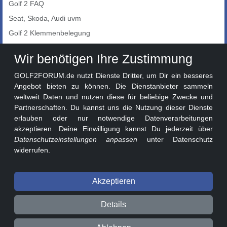
Golf 2 FAQ
Seat, Skoda, Audi uvm
Golf 2 Klemmenbelegung
Auto-Showroom
Wir benötigen Ihre Zustimmung
Marktplatz
GOLF2FORUM.de nutzt Dienste Dritter, um Dir ein besseres
Golf 2 Lackcodes
Angebot bieten zu können. Die Dienstanbieter sammeln
weltweit Daten und nutzen diese für beliebige Zwecke und
Sonderversionen
Partnerschaften. Du kannst uns die Nutzung dieser Dienste
Sonstige Marken
erlauben oder nur notwendige Datenverarbeitungen
akzeptieren. Deine Einwilligung kannst Du jederzeit über
Datenschutzeinstellungen anpassen
unter Datenschutz
widerrufen.
Akzeptieren
© 2026 GOLF2FORUM - Volkswagen Golf II Forum seit 2010 ❤️
Details
Beitragsregeln
Datenschutz
Impressum