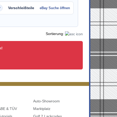
Verschleißteile
eBay Suche öffnen
Sortierung:
n!
Auto-Showroom
 ABE & TÜV
Marktplatz
utorials
Golf 2 Lackcodes