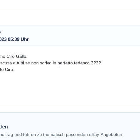
G
023 05:39 Uhr
mo Cirò Gallo.
scusa a tutti se non scrivo in perfetto tedesco ????
to Ciro.
nden
nbeitrag und führen zu thematisch passenden eBay-Angeboten.