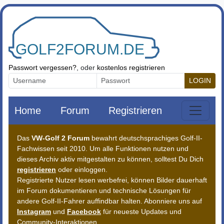
Zum Inhalt springen
Passwort vergessen?
, oder
kostenlos registrieren
LOGIN
Home
Forum
Registrieren
Das
VW-Golf 2 Forum
bewahrt deutschsprachiges Golf-II-
Fachwissen seit 2010. Um alle Funktionen nutzen und
dieses Archiv aktiv mitgestalten zu können, solltest Du Dich
registrieren
oder einloggen.
Registrierte Nutzer lesen werbefrei, können Bilder dauerhaft
im Forum dokumentieren und technische Lösungen für
andere Golf-II-Fahrer auffindbar halten. Abonniere uns auf
Instagram
und
Facebook
für neueste Updates und
Community-Interaktionen.