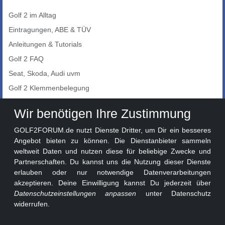
Golf 2 im Alltag
Eintragungen, ABE & TÜV
Anleitungen & Tutorials
Golf 2 FAQ
Seat, Skoda, Audi uvm
Golf 2 Klemmenbelegung
Auto-Showroom
Wir benötigen Ihre Zustimmung
Marktplatz
GOLF2FORUM.de nutzt Dienste Dritter, um Dir ein besseres
Golf 2 Lackcodes
Angebot bieten zu können. Die Dienstanbieter sammeln
weltweit Daten und nutzen diese für beliebige Zwecke und
Sonderversionen
Partnerschaften. Du kannst uns die Nutzung dieser Dienste
Sonstige Marken
erlauben oder nur notwendige Datenverarbeitungen
akzeptieren. Deine Einwilligung kannst Du jederzeit über
Datenschutzeinstellungen anpassen
unter Datenschutz
widerrufen.