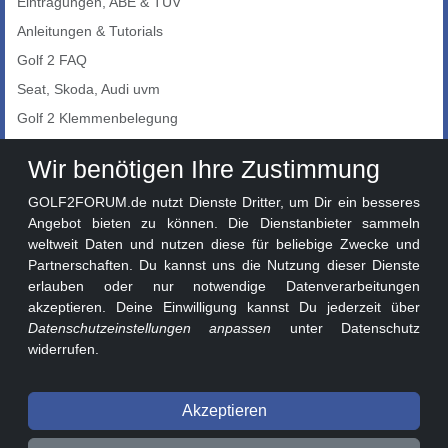
Eintragungen, ABE & TÜV
Anleitungen & Tutorials
Golf 2 FAQ
Seat, Skoda, Audi uvm
Golf 2 Klemmenbelegung
Auto-Showroom
Wir benötigen Ihre Zustimmung
Marktplatz
GOLF2FORUM.de nutzt Dienste Dritter, um Dir ein besseres
Golf 2 Lackcodes
Angebot bieten zu können. Die Dienstanbieter sammeln
weltweit Daten und nutzen diese für beliebige Zwecke und
Sonderversionen
Partnerschaften. Du kannst uns die Nutzung dieser Dienste
Sonstige Marken
erlauben oder nur notwendige Datenverarbeitungen
akzeptieren. Deine Einwilligung kannst Du jederzeit über
Datenschutzeinstellungen anpassen
unter Datenschutz
widerrufen.
Akzeptieren
© 2026 GOLF2FORUM - Volkswagen Golf II Forum seit 2010 ❤️