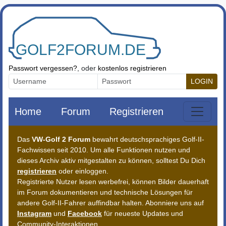
Zum Inhalt springen
Passwort vergessen?
, oder
kostenlos registrieren
LOGIN
Home
Forum
Registrieren
Das
VW-Golf 2 Forum
bewahrt deutschsprachiges Golf-II-
Fachwissen seit 2010. Um alle Funktionen nutzen und
dieses Archiv aktiv mitgestalten zu können, solltest Du Dich
registrieren
oder einloggen.
Registrierte Nutzer lesen werbefrei, können Bilder dauerhaft
im Forum dokumentieren und technische Lösungen für
andere Golf-II-Fahrer auffindbar halten. Abonniere uns auf
Instagram
und
Facebook
für neueste Updates und
Community-Interaktionen.