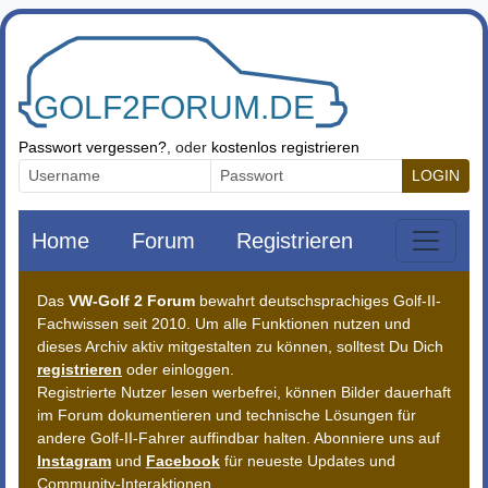
Zum Inhalt springen
Passwort vergessen?
, oder
kostenlos registrieren
LOGIN
Home
Forum
Registrieren
Das
VW-Golf 2 Forum
bewahrt deutschsprachiges Golf-II-
Fachwissen seit 2010. Um alle Funktionen nutzen und
dieses Archiv aktiv mitgestalten zu können, solltest Du Dich
registrieren
oder einloggen.
Registrierte Nutzer lesen werbefrei, können Bilder dauerhaft
im Forum dokumentieren und technische Lösungen für
andere Golf-II-Fahrer auffindbar halten. Abonniere uns auf
Instagram
und
Facebook
für neueste Updates und
Community-Interaktionen.