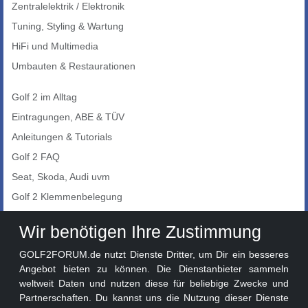
Zentralelektrik / Elektronik
Tuning, Styling & Wartung
HiFi und Multimedia
Umbauten & Restaurationen
Golf 2 im Alltag
Eintragungen, ABE & TÜV
Anleitungen & Tutorials
Golf 2 FAQ
Seat, Skoda, Audi uvm
Golf 2 Klemmenbelegung
Auto-Showroom
Wir benötigen Ihre Zustimmung
Marktplatz
GOLF2FORUM.de nutzt Dienste Dritter, um Dir ein besseres
Golf 2 Lackcodes
Angebot bieten zu können. Die Dienstanbieter sammeln
weltweit Daten und nutzen diese für beliebige Zwecke und
Sonderversionen
Partnerschaften. Du kannst uns die Nutzung dieser Dienste
Sonstige Marken