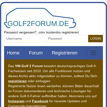
Zum Inhalt springen
Passwort vergessen?
, oder
kostenlos registrieren
LOGIN
Home
Forum
Registrieren
Das
VW-Golf 2 Forum
bewahrt deutschsprachiges Golf-II-
Fachwissen seit 2010. Um alle Funktionen nutzen und
dieses Archiv aktiv mitgestalten zu können, solltest Du Dich
registrieren
oder einloggen.
Registrierte Nutzer lesen werbefrei, können Bilder dauerhaft
im Forum dokumentieren und technische Lösungen für
andere Golf-II-Fahrer auffindbar halten. Abonniere uns auf
Instagram
und
Facebook
für neueste Updates und
Community-Interaktionen.