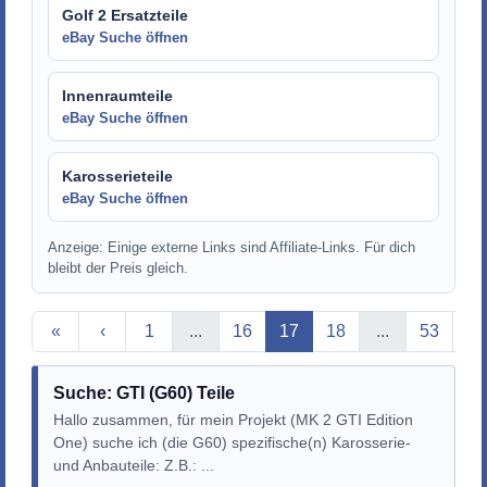
Golf 2 Ersatzteile
eBay Suche öffnen
Innenraumteile
eBay Suche öffnen
Karosserieteile
eBay Suche öffnen
Anzeige: Einige externe Links sind Affiliate-Links. Für dich
bleibt der Preis gleich.
Aktuelle Seite
«
‹
1
...
16
17
18
...
53
›
Suche: GTI (G60) Teile
Hallo zusammen, für mein Projekt (MK 2 GTI Edition
One) suche ich (die G60) spezifische(n) Karosserie-
und Anbauteile: Z.B.: ...