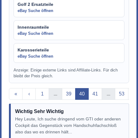
Golf 2 Ersatzteile
eBay Suche öffnen
Innenraumteile
eBay Suche öffnen
Karosserieteile
eBay Suche öffnen
Anzeige: Einige externe Links sind Affiliate-Links. Für dich
bleibt der Preis gleich.
Aktuelle Seite
«
‹
1
...
39
40
41
...
53
›
Wichtig Sehr Wichtig
Hey Leute, Ich suche dringend vom GTI oder anderen
Cockpit das Gegenstück vom Handschuhfachschloß
also das wo es drinnen hält...