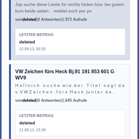
Jop suche diese Leiste für rechts hinten bzw. bei gutem
kurs beide seiten... meldet euch per pn
von
deleted
0 Antworten
1.573 Aufrufe
LETZTER BEITRAG
deleted
22.09.13, 00:35
VW Zeichen fürs Heck Bj.91 191 853 601 G
WV9
H a l l o i c h s u c h e w i e d e r T i t e l s a g t d a
s V W Z e i c h e n f ü r s H e c k (u n t e r d e...
von
deleted
0 Antworten
1.645 Aufrufe
LETZTER BEITRAG
deleted
21.09.13, 23:39