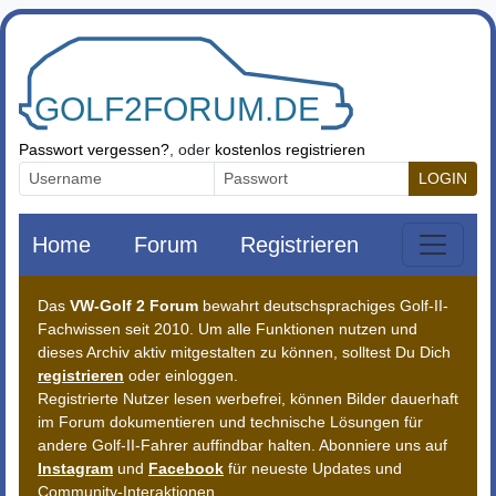
Zum Inhalt springen
Passwort vergessen?
, oder
kostenlos registrieren
LOGIN
Home
Forum
Registrieren
Das
VW-Golf 2 Forum
bewahrt deutschsprachiges Golf-II-
Fachwissen seit 2010. Um alle Funktionen nutzen und
dieses Archiv aktiv mitgestalten zu können, solltest Du Dich
registrieren
oder einloggen.
Registrierte Nutzer lesen werbefrei, können Bilder dauerhaft
im Forum dokumentieren und technische Lösungen für
andere Golf-II-Fahrer auffindbar halten. Abonniere uns auf
Instagram
und
Facebook
für neueste Updates und
Community-Interaktionen.