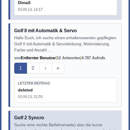
DimaS
03.09.13, 14:17
Golf II mit Automatik & Servo
Hallo Euch, ich suche einen erhaltenswerten gepflegten
Golf II mit Automatik & Servolenkung. Motorisierung,
Farbe und Anzahl ...
von
Entfernter Benutzer
12 Antworten
4.787 Aufrufe
Aktuelle Seite
1
2
›
»
LETZTER BEITRAG
deleted
02.09.13, 21:55
Golf 2 Syncro
Suche eine rechte Beifahrerseite) also die kurze