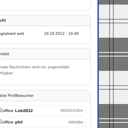
ofil
gistriert seit
19.10.2012 - 19:48
ntakt
ivate Nachrichten sind nur angemeldet
rfügbar.
tzte Profilbesucher
Loki2612
4825d12h42m
phil
4893d9m