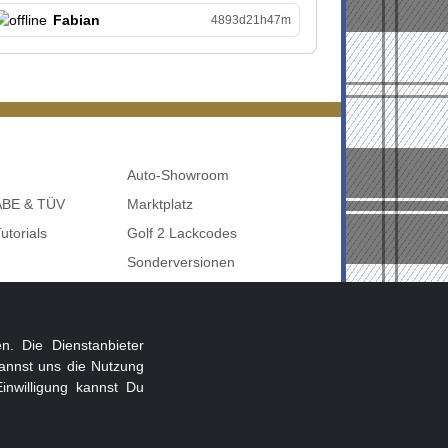
Fabian
4893d21h47m
Auto-Showroom
 ABE & TÜV
Marktplatz
utorials
Golf 2 Lackcodes
Sonderversionen
udi uvm
Sonstige Marken
nbelegung
. Die Dienstanbieter
annst uns die Nutzung
inwilligung kannst Du