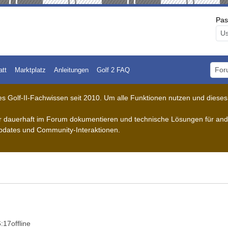
Pas
att
Marktplatz
Anleitungen
Golf 2 FAQ
Foru
 Golf-II-Fachwissen seit 2010. Um alle Funktionen nutzen und dieses A
der dauerhaft im Forum dokumentieren und technische Lösungen für ande
pdates und Community-Interaktionen.
6:17
offline