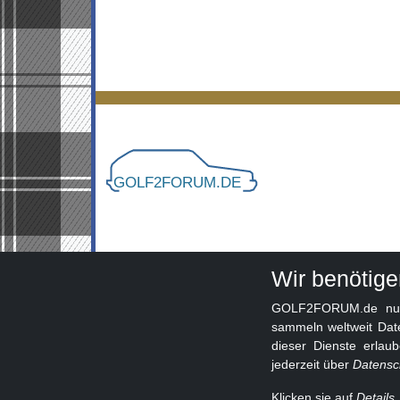
Wir benötig
GOLF2FORUM.de nutzt
sammeln weltweit Dat
dieser Dienste erlau
jederzeit über
Datensc
Klicken sie auf
Details