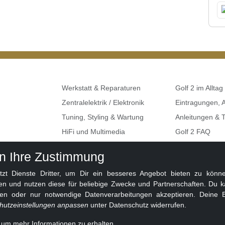
Werkstatt & Reparaturen
Golf 2 im Alltag
Zentralelektrik / Elektronik
Eintragungen,
Tuning, Styling & Wartung
Anleitungen & T
HiFi und Multimedia
Golf 2 FAQ
Umbauten & Restaurationen
Seat, Skoda, A
en Ihre Zustimmung
Golf 2 Klemme
 Dienste Dritter, um Dir ein besseres Angebot bieten zu können
en und nutzen diese für beliebige Zwecke und Partnerschaften. Du k
ben oder nur notwendige Datenverarbeitungen akzeptieren. Deine E
hutzeinstellungen anpassen
unter Datenschutz widerrufen.
, um mehr Informationen zu erhalten.