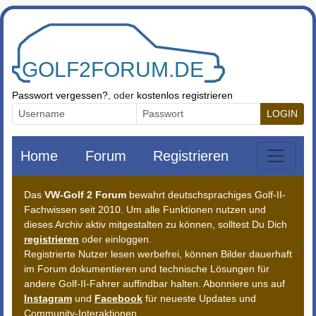
Zum Inhalt springen
Passwort vergessen?
, oder
kostenlos registrieren
LOGIN
Home
Forum
Registrieren
Das
VW-Golf 2 Forum
bewahrt deutschsprachiges Golf-II-
Fachwissen seit 2010. Um alle Funktionen nutzen und
dieses Archiv aktiv mitgestalten zu können, solltest Du Dich
registrieren
oder einloggen.
Registrierte Nutzer lesen werbefrei, können Bilder dauerhaft
im Forum dokumentieren und technische Lösungen für
andere Golf-II-Fahrer auffindbar halten. Abonniere uns auf
Instagram
und
Facebook
für neueste Updates und
Community-Interaktionen.