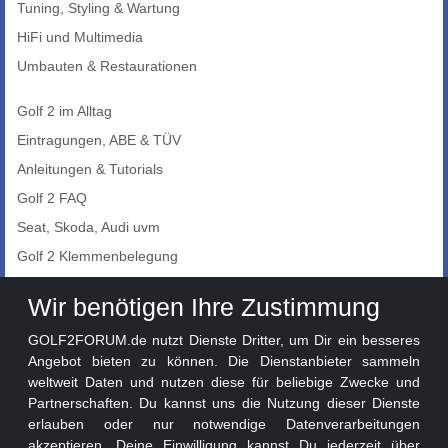
Tuning, Styling & Wartung
HiFi und Multimedia
Umbauten & Restaurationen
Golf 2 im Alltag
Eintragungen, ABE & TÜV
Anleitungen & Tutorials
Golf 2 FAQ
Seat, Skoda, Audi uvm
Golf 2 Klemmenbelegung
Auto-Showroom
Wir benötigen Ihre Zustimmung
Marktplatz
GOLF2FORUM.de nutzt Dienste Dritter, um Dir ein besseres
Golf 2 Lackcodes
Angebot bieten zu können. Die Dienstanbieter sammeln
weltweit Daten und nutzen diese für beliebige Zwecke und
Sonderversionen
Partnerschaften. Du kannst uns die Nutzung dieser Dienste
Sonstige Marken
erlauben oder nur notwendige Datenverarbeitungen
akzeptieren. Deine Einwilligung kannst Du jederzeit über