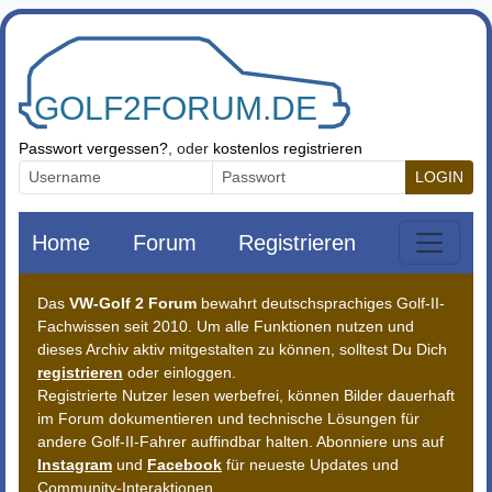
Zum Inhalt springen
Passwort vergessen?
, oder
kostenlos registrieren
LOGIN
Home
Forum
Registrieren
Das
VW-Golf 2 Forum
bewahrt deutschsprachiges Golf-II-
Fachwissen seit 2010. Um alle Funktionen nutzen und
dieses Archiv aktiv mitgestalten zu können, solltest Du Dich
registrieren
oder einloggen.
Registrierte Nutzer lesen werbefrei, können Bilder dauerhaft
im Forum dokumentieren und technische Lösungen für
andere Golf-II-Fahrer auffindbar halten. Abonniere uns auf
Instagram
und
Facebook
für neueste Updates und
Community-Interaktionen.