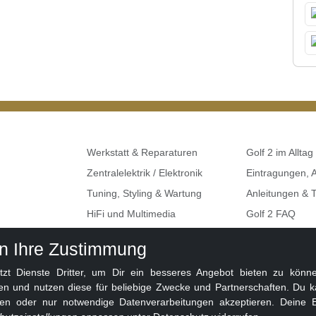
Werkstatt & Reparaturen
Golf 2 im Alltag
Zentralelektrik / Elektronik
Eintragungen,
Tuning, Styling & Wartung
Anleitungen & T
HiFi und Multimedia
Golf 2 FAQ
Umbauten & Restaurationen
Seat, Skoda, A
en Ihre Zustimmung
Golf 2 Klemme
 Dienste Dritter, um Dir ein besseres Angebot bieten zu können
en und nutzen diese für beliebige Zwecke und Partnerschaften. Du k
ben oder nur notwendige Datenverarbeitungen akzeptieren. Deine E