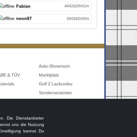
Fabian
4942d20h41m
neon87
4943d2h55m
Auto-Showroom
 ABE & TÜV
Marktplatz
utorials
Golf 2 Lackcodes
Sonderversionen
udi uvm
Sonstige Marken
nbelegung
. Die Dienstanbieter
annst uns die Nutzung
inwilligung kannst Du