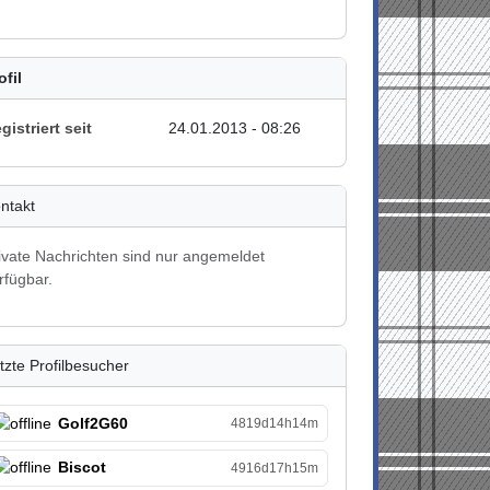
ofil
gistriert seit
24.01.2013 - 08:26
ntakt
ivate Nachrichten sind nur angemeldet
rfügbar.
tzte Profilbesucher
Golf2G60
4819d14h14m
Biscot
4916d17h15m