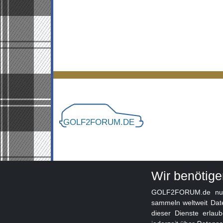
Wir benötig
GOLF2FORUM.de nutzt
sammeln weltweit Dat
dieser Dienste erlau