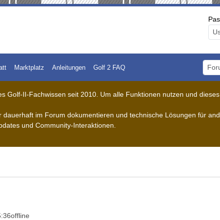
Pas
att
Marktplatz
Anleitungen
Golf 2 FAQ
Foru
 Golf-II-Fachwissen seit 2010. Um alle Funktionen nutzen und dieses A
der dauerhaft im Forum dokumentieren und technische Lösungen für ande
pdates und Community-Interaktionen.
5:36
offline