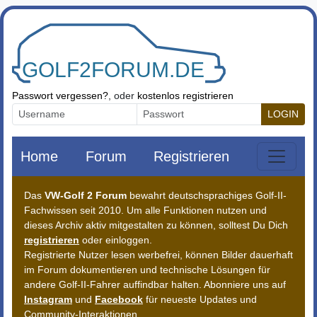
Zum Inhalt springen
Passwort vergessen?
, oder
kostenlos registrieren
LOGIN
Home
Forum
Registrieren
Das
VW-Golf 2 Forum
bewahrt deutschsprachiges Golf-II-
Fachwissen seit 2010. Um alle Funktionen nutzen und
dieses Archiv aktiv mitgestalten zu können, solltest Du Dich
registrieren
oder einloggen.
Registrierte Nutzer lesen werbefrei, können Bilder dauerhaft
im Forum dokumentieren und technische Lösungen für
andere Golf-II-Fahrer auffindbar halten. Abonniere uns auf
Instagram
und
Facebook
für neueste Updates und
Community-Interaktionen.