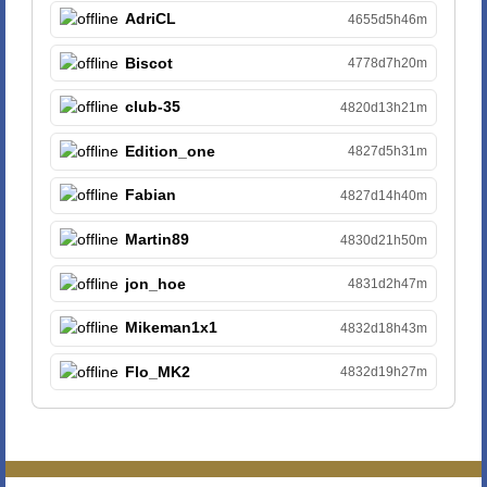
AdriCL
4655d5h46m
Biscot
4778d7h20m
club-35
4820d13h21m
Edition_one
4827d5h31m
Fabian
4827d14h40m
Martin89
4830d21h50m
jon_hoe
4831d2h47m
Mikeman1x1
4832d18h43m
Flo_MK2
4832d19h27m