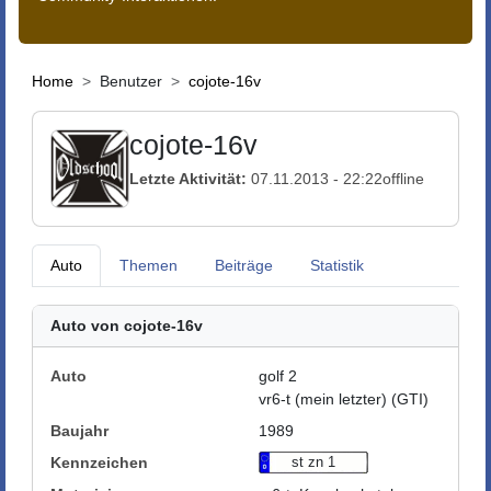
Home
Benutzer
cojote-16v
cojote-16v
Letzte Aktivität:
07.11.2013 - 22:22
offline
Auto
Themen
Beiträge
Statistik
Auto von cojote-16v
Auto
golf 2
vr6-t (mein letzter) (GTI)
Baujahr
1989
Kennzeichen
st zn 1