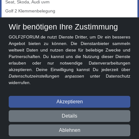
Seat, Skoda, Audi uvm
Golf 2 Klemmenbelegung
Auto-Showroom
Wir benötigen Ihre Zustimmung
Marktplatz
GOLF2FORUM.de nutzt Dienste Dritter, um Dir ein besseres
Golf 2 Lackcodes
Angebot bieten zu können. Die Dienstanbieter sammeln
weltweit Daten und nutzen diese für beliebige Zwecke und
Sonderversionen
Partnerschaften. Du kannst uns die Nutzung dieser Dienste
Sonstige Marken
erlauben oder nur notwendige Datenverarbeitungen
akzeptieren. Deine Einwilligung kannst Du jederzeit über
Datenschutzeinstellungen anpassen
unter Datenschutz
widerrufen.
Akzeptieren
© 2026 GOLF2FORUM - Volkswagen Golf II Forum seit 2010 ❤️
Details
Beitragsregeln
Datenschutz
Impressum
Ablehnen