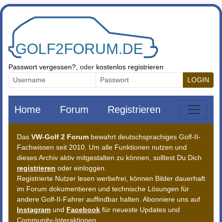
Zum Inhalt springen
Passwort vergessen?
, oder
kostenlos registrieren
LOGIN
Home
Forum
Registrieren
Das
VW-Golf 2 Forum
bewahrt deutschsprachiges Golf-II-
Fachwissen seit 2010. Um alle Funktionen nutzen und
dieses Archiv aktiv mitgestalten zu können, solltest Du Dich
registrieren
oder einloggen.
Registrierte Nutzer lesen werbefrei, können Bilder dauerhaft
im Forum dokumentieren und technische Lösungen für
andere Golf-II-Fahrer auffindbar halten. Abonniere uns auf
Instagram
und
Facebook
für neueste Updates und
Community-Interaktionen.