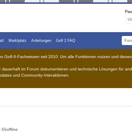
Pas
att
Marktplatz
Anleitungen
Golf 2 FAQ
Foru
 Golf-II-Fachwissen seit 2010. Um alle Funktionen nutzen und dieses A
der dauerhaft im Forum dokumentieren und technische Lösungen für ande
pdates und Community-Interaktionen.
4:55
offline