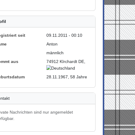
ofil
gistriert seit
09.11.2011 - 00:10
ame
Anton
männlich
ommt aus
74912 KIrchardt DE,
eburtsdatum
28.11.1967, 58 Jahre
ntakt
ivate Nachrichten sind nur angemeldet
rfügbar.