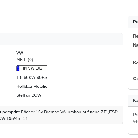
Pr
Re
N
VW
MK II (0)
K
HN VW 102
1.8 66KW 90PS
G
Hellblau Metalic
Steffan BCW
Ko
,Supersprint Fächer,16v Bremse VA ,umbau auf neue ZE ,ESD
Pr
CW 195/45 -14
ve