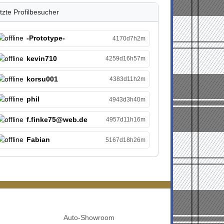
tzte Profilbesucher
-Prototype-
4170d7h2m
kevin710
4259d16h57m
korsu001
4383d11h2m
phil
4943d3h40m
f.finke75@web.de
4957d11h16m
Fabian
5167d18h26m
Auto-Showroom