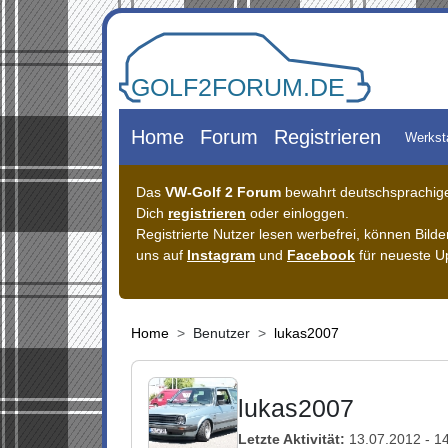
Zum Inhalt springen
Home
Forum
Registrieren
Werkst
Das
VW-Golf 2 Forum
bewahrt deutschsprachiges
Dich
registrieren
oder einloggen.
Registrierte Nutzer lesen werbefrei, können Bil
uns auf
Instagram
und
Facebook
für neueste U
Home
Benutzer
lukas2007
lukas2007
Letzte Aktivität:
13.07.2012 - 1