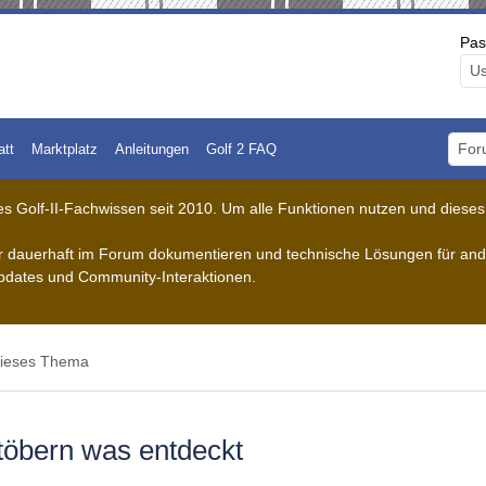
Pas
att
Marktplatz
Anleitungen
Golf 2 FAQ
Foru
 Golf-II-Fachwissen seit 2010. Um alle Funktionen nutzen und dieses A
der dauerhaft im Forum dokumentieren und technische Lösungen für ande
pdates und Community-Interaktionen.
ieses Thema
töbern was entdeckt