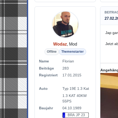
BEITRA
27.02.2
Jap ga
Jetzt ab
Wodaz
, Mod
Offline
Themenstarter
Name
Florian
Beiträge
283
Angehäng
Registriert
17.01.2015
Auto
Typ 19E 1.3 Kat
1.3 KAT 40KW
55PS
Baujahr
04.10.1989
BRA JP 23