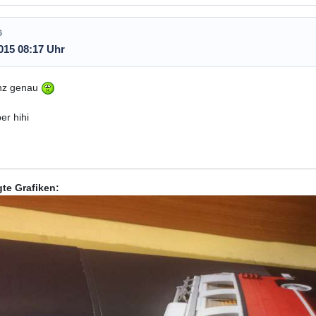
G
015 08:17 Uhr
nz genau
er hihi
te Grafiken: