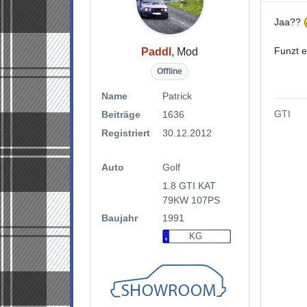
Jaa??
Funzt e
Paddl
, Mod
Offline
Name
Patrick
GTI
Beiträge
1636
Registriert
30.12.2012
Auto
Golf
1.8 GTI KAT
79KW 107PS
Baujahr
1991
KG