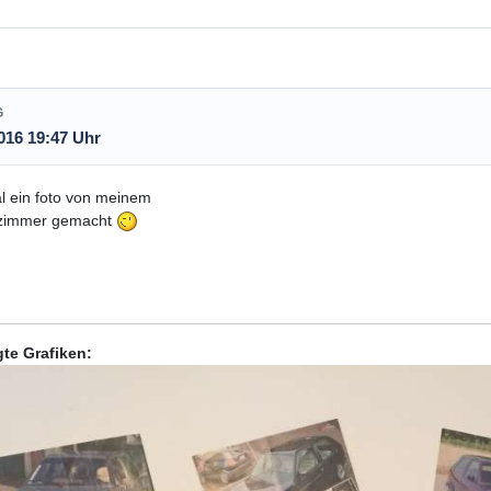
G
016 19:47 Uhr
 ein foto von meinem
szimmer gemacht
te Grafiken: