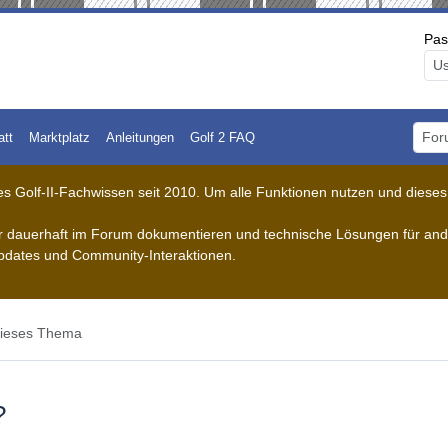
Pas
att
Marktplatz
Anleitungen
Golf 2 FAQ
Foru
 Golf-II-Fachwissen seit 2010. Um alle Funktionen nutzen und dieses A
der dauerhaft im Forum dokumentieren und technische Lösungen für ande
pdates und Community-Interaktionen.
ieses Thema
?