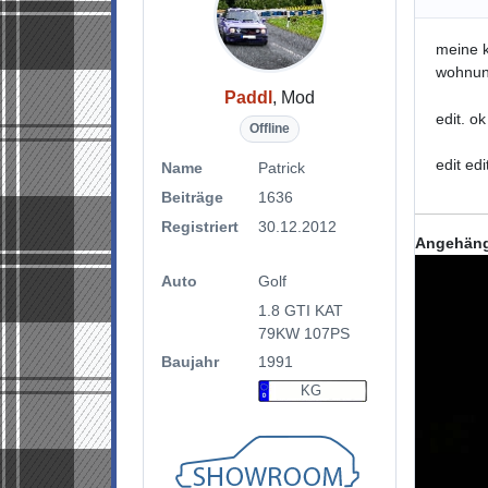
meine k
wohnun
Paddl
, Mod
edit. ok
Offline
edit edi
Name
Patrick
Beiträge
1636
Registriert
30.12.2012
Angehäng
Auto
Golf
1.8 GTI KAT
79KW 107PS
Baujahr
1991
KG