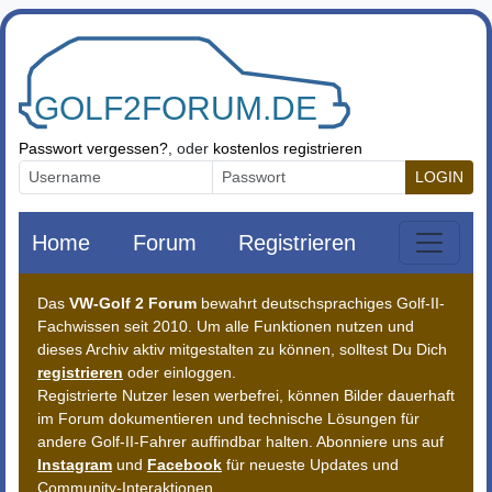
Zum Inhalt springen
Passwort vergessen?
, oder
kostenlos registrieren
LOGIN
Home
Forum
Registrieren
Das
VW-Golf 2 Forum
bewahrt deutschsprachiges Golf-II-
Fachwissen seit 2010. Um alle Funktionen nutzen und
dieses Archiv aktiv mitgestalten zu können, solltest Du Dich
registrieren
oder einloggen.
Registrierte Nutzer lesen werbefrei, können Bilder dauerhaft
im Forum dokumentieren und technische Lösungen für
andere Golf-II-Fahrer auffindbar halten. Abonniere uns auf
Instagram
und
Facebook
für neueste Updates und
Community-Interaktionen.