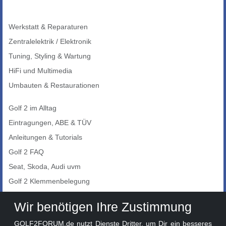
Werkstatt & Reparaturen
Zentralelektrik / Elektronik
Tuning, Styling & Wartung
HiFi und Multimedia
Umbauten & Restaurationen
Golf 2 im Alltag
Eintragungen, ABE & TÜV
Anleitungen & Tutorials
Golf 2 FAQ
Seat, Skoda, Audi uvm
Golf 2 Klemmenbelegung
Auto-Showroom
Wir benötigen Ihre Zustimmung
Marktplatz
GOLF2FORUM.de nutzt Dienste Dritter, um Dir ein besseres