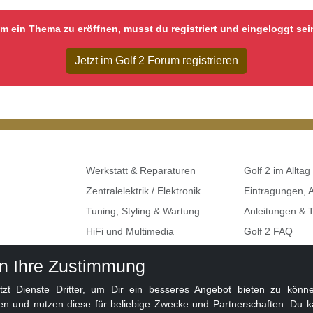
m ein Thema zu eröffnen, musst du registriert und eingeloggt sei
Jetzt im Golf 2 Forum registrieren
Werkstatt & Reparaturen
Golf 2 im Alltag
Zentralelektrik / Elektronik
Eintragungen,
Tuning, Styling & Wartung
Anleitungen & T
HiFi und Multimedia
Golf 2 FAQ
Umbauten & Restaurationen
Seat, Skoda, A
en Ihre Zustimmung
Golf 2 Klemme
 Dienste Dritter, um Dir ein besseres Angebot bieten zu können
en und nutzen diese für beliebige Zwecke und Partnerschaften. Du k