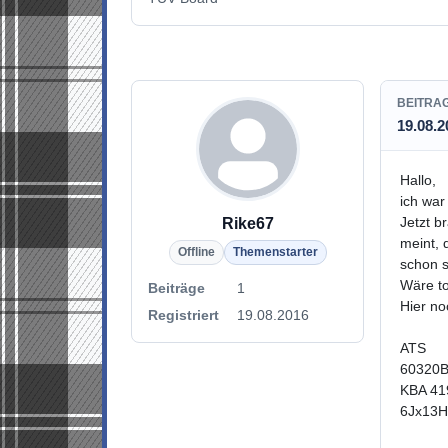
BEITRA
19.08.2
Hallo,
ich wa
Jetzt b
Rike67
meint, 
Offline
Themenstarter
schon s
Wäre to
Beiträge
1
Hier no
Registriert
19.08.2016
ATS
60320
KBA 41
6Jx13