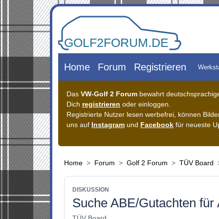
Zum Inhalt springen
Home
Forum
Registrieren
Werkst
Das
VW-Golf 2 Forum
bewahrt deutschsprachiges
Dich
registrieren
oder einloggen.
Registrierte Nutzer lesen werbefrei, können Bil
uns auf
Instagram
und
Facebook
für neueste U
Home
Forum
Golf 2 Forum
TÜV Board
DISKUSSION
Suche ABE/Gutachten für
TÜV Board