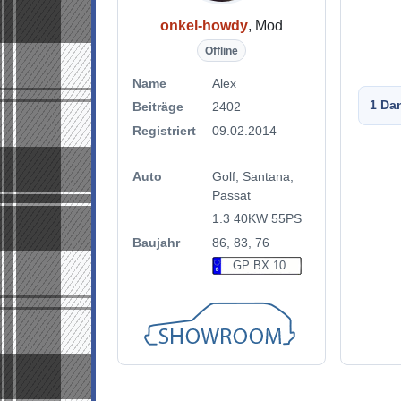
onkel-howdy
, Mod
Offline
Name
Alex
1 Da
Beiträge
2402
Registriert
09.02.2014
Auto
Golf, Santana,
Passat
1.3 40KW 55PS
Baujahr
86, 83, 76
GP BX 10