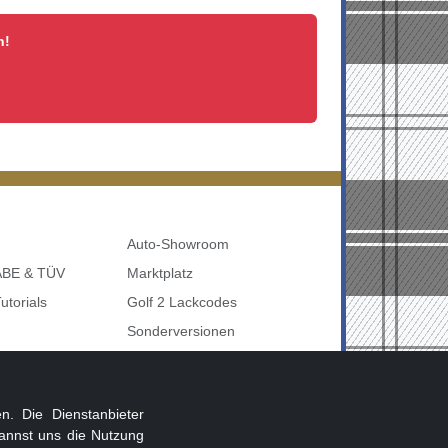
n!
Auto-Showroom
 ABE & TÜV
Marktplatz
utorials
Golf 2 Lackcodes
Sonderversionen
udi uvm
Sonstige Marken
nbelegung
. Die Dienstanbieter
annst uns die Nutzung