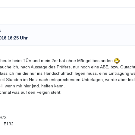
G
016 16:25 Uhr
r heute beim TÜV und mein 2er hat ohne Mängel bestanden
rauche ich, nach Aussage des Prüfers, nur noch eine ABE, bzw. Gutach
dass ich mir die nur ins Handschuhfach legen muss, eine Eintragung wär
eit Stunden im Netz nach entsprechenden Unterlagen, werde aber leide
ll, wenn mir hier jmd. helfen kann.
chmal was auf den Felgen steht:
B
973
H E132