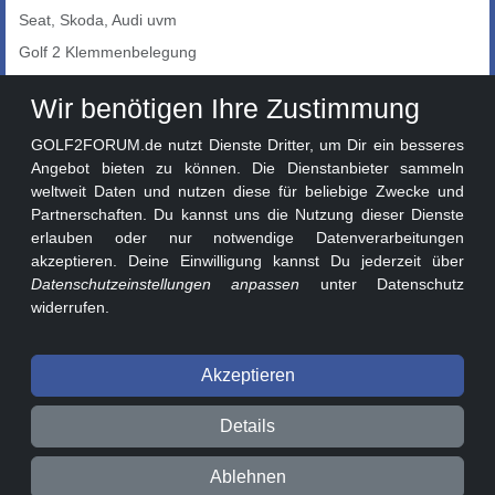
Seat, Skoda, Audi uvm
Golf 2 Klemmenbelegung
Auto-Showroom
Wir benötigen Ihre Zustimmung
Marktplatz
GOLF2FORUM.de nutzt Dienste Dritter, um Dir ein besseres
Golf 2 Lackcodes
Angebot bieten zu können. Die Dienstanbieter sammeln
weltweit Daten und nutzen diese für beliebige Zwecke und
Sonderversionen
Partnerschaften. Du kannst uns die Nutzung dieser Dienste
Sonstige Marken
erlauben oder nur notwendige Datenverarbeitungen
akzeptieren. Deine Einwilligung kannst Du jederzeit über
Datenschutzeinstellungen anpassen
unter Datenschutz
widerrufen.
Akzeptieren
© 2026 GOLF2FORUM - Volkswagen Golf II Forum seit 2010 ❤️
Details
Beitragsregeln
Datenschutz
Impressum
Ablehnen