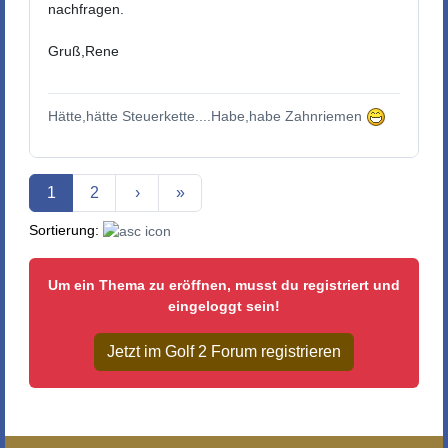
nachfragen.
Gruß,Rene
Hätte,hätte Steuerkette....Habe,habe Zahnriemen
Aktuelle Seite
1
2
›
»
Sortierung:
Um ein Thema zu eröffnen, musst du registriert und
eingeloggt sein!
Jetzt im Golf 2 Forum registrieren