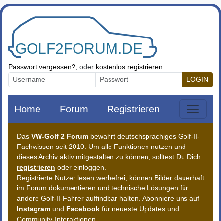
Zum Inhalt springen
Passwort vergessen?
, oder
kostenlos registrieren
LOGIN
Home
Forum
Registrieren
Das
VW-Golf 2 Forum
bewahrt deutschsprachiges Golf-II-
Fachwissen seit 2010. Um alle Funktionen nutzen und
dieses Archiv aktiv mitgestalten zu können, solltest Du Dich
registrieren
oder einloggen.
Registrierte Nutzer lesen werbefrei, können Bilder dauerhaft
im Forum dokumentieren und technische Lösungen für
andere Golf-II-Fahrer auffindbar halten. Abonniere uns auf
Instagram
und
Facebook
für neueste Updates und
Community-Interaktionen.