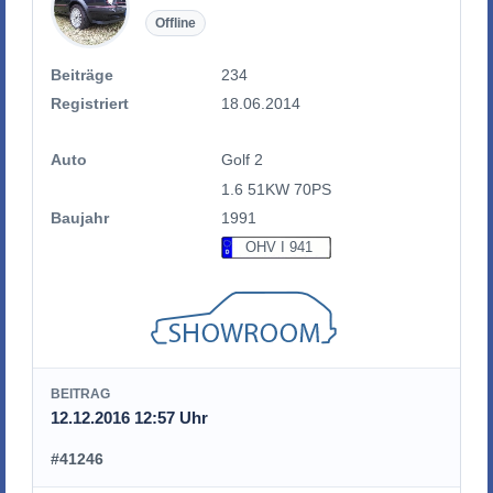
Offline
Beiträge
234
Registriert
18.06.2014
Auto
Golf 2
1.6 51KW 70PS
Baujahr
1991
OHV I 941
BEITRAG
12.12.2016 12:57 Uhr
#41246