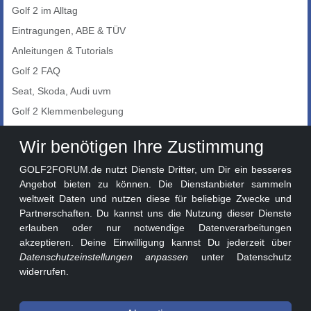
Golf 2 im Alltag
Eintragungen, ABE & TÜV
Anleitungen & Tutorials
Golf 2 FAQ
Seat, Skoda, Audi uvm
Golf 2 Klemmenbelegung
Auto-Showroom
Wir benötigen Ihre Zustimmung
Marktplatz
GOLF2FORUM.de nutzt Dienste Dritter, um Dir ein besseres
Golf 2 Lackcodes
Angebot bieten zu können. Die Dienstanbieter sammeln
weltweit Daten und nutzen diese für beliebige Zwecke und
Sonderversionen
Partnerschaften. Du kannst uns die Nutzung dieser Dienste
Sonstige Marken
erlauben oder nur notwendige Datenverarbeitungen
akzeptieren. Deine Einwilligung kannst Du jederzeit über
Datenschutzeinstellungen anpassen
unter Datenschutz
widerrufen.