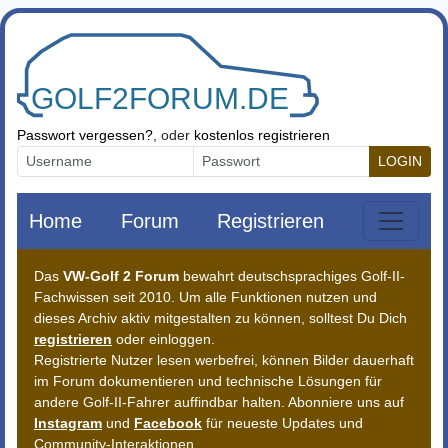
Zum Inhalt springen
Passwort vergessen?
, oder
kostenlos registrieren
LOGIN
Home
Forum
Registrieren
Das
VW-Golf 2 Forum
bewahrt deutschsprachiges Golf-II-
Fachwissen seit 2010. Um alle Funktionen nutzen und
dieses Archiv aktiv mitgestalten zu können, solltest Du Dich
registrieren
oder einloggen.
Registrierte Nutzer lesen werbefrei, können Bilder dauerhaft
im Forum dokumentieren und technische Lösungen für
andere Golf-II-Fahrer auffindbar halten. Abonniere uns auf
Instagram
und
Facebook
für neueste Updates und
Community-Interaktionen.