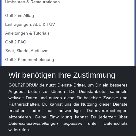
Umbauten & Restaurationen
Golf 2 im Alltag
Eintragungen, ABE & TÜV
Anleitungen & Tutorials
Golf 2 FAQ
Seat, Skoda, Audi uvm
Golf 2 Klemmenbelegung
Auto-Showroom
Wir benötigen Ihre Zustimmung
Marktplatz
GOLF2FORUM.de nutzt Dienste Dritter, um Dir ein besseres
Golf 2 Lackcodes
Angebot bieten zu können. Die Dienstanbieter sammeln
weltweit Daten und nutzen diese für beliebige Zwecke und
Sonderversionen
Partnerschaften. Du kannst uns die Nutzung dieser Dienste
Sonstige Marken
erlauben oder nur notwendige Datenverarbeitungen
akzeptieren. Deine Einwilligung kannst Du jederzeit über
Datenschutzeinstellungen anpassen
unter Datenschutz
widerrufen.