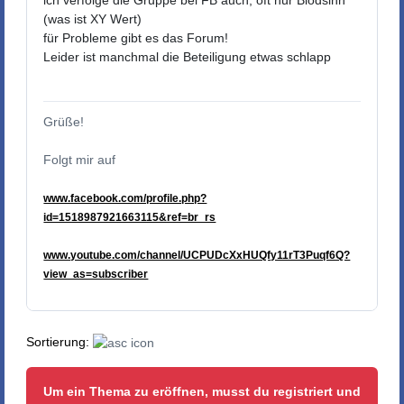
ich verfolge die Gruppe bei FB auch, oft nur Blödsinn
(was ist XY Wert)
für Probleme gibt es das Forum!
Leider ist manchmal die Beteiligung etwas schlapp
Grüße!
Folgt mir auf
www.facebook.com/profile.php?
id=1518987921663115&ref=br_rs
www.youtube.com/channel/UCPUDcXxHUQfy11rT3Puqf6Q?
view_as=subscriber
Sortierung:
Um ein Thema zu eröffnen, musst du registriert und