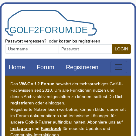
Zum Inhalt springen
Passwort vergessen?
, oder
kostenlos registrieren
LOGIN
Home
Forum
Registrieren
Das
VW-Golf 2 Forum
bewahrt deutschsprachiges Golf-II-
Fachwissen seit 2010. Um alle Funktionen nutzen und
dieses Archiv aktiv mitgestalten zu können, solltest Du Dich
registrieren
oder einloggen.
Registrierte Nutzer lesen werbefrei, können Bilder dauerhaft
im Forum dokumentieren und technische Lösungen für
andere Golf-II-Fahrer auffindbar halten. Abonniere uns auf
Instagram
und
Facebook
für neueste Updates und
Community-Interaktionen.