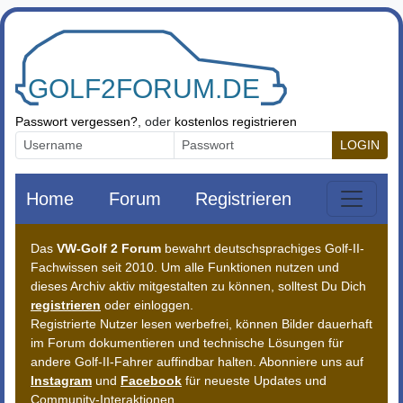
Zum Inhalt springen
Passwort vergessen?
, oder
kostenlos registrieren
LOGIN
Home
Forum
Registrieren
Das
VW-Golf 2 Forum
bewahrt deutschsprachiges Golf-II-
Fachwissen seit 2010. Um alle Funktionen nutzen und
dieses Archiv aktiv mitgestalten zu können, solltest Du Dich
registrieren
oder einloggen.
Registrierte Nutzer lesen werbefrei, können Bilder dauerhaft
im Forum dokumentieren und technische Lösungen für
andere Golf-II-Fahrer auffindbar halten. Abonniere uns auf
Instagram
und
Facebook
für neueste Updates und
Community-Interaktionen.