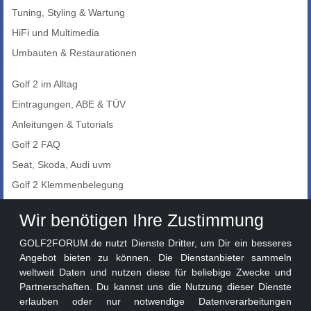
Tuning, Styling & Wartung
HiFi und Multimedia
Umbauten & Restaurationen
Golf 2 im Alltag
Eintragungen, ABE & TÜV
Anleitungen & Tutorials
Golf 2 FAQ
Seat, Skoda, Audi uvm
Golf 2 Klemmenbelegung
Auto-Showroom
Wir benötigen Ihre Zustimmung
Marktplatz
GOLF2FORUM.de nutzt Dienste Dritter, um Dir ein besseres
Golf 2 Lackcodes
Angebot bieten zu können. Die Dienstanbieter sammeln
weltweit Daten und nutzen diese für beliebige Zwecke und
Sonderversionen
Partnerschaften. Du kannst uns die Nutzung dieser Dienste
Sonstige Marken
erlauben oder nur notwendige Datenverarbeitungen