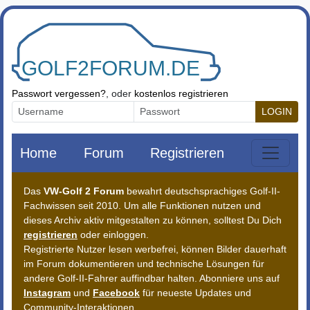
Zum Inhalt springen
Passwort vergessen?
, oder
kostenlos registrieren
LOGIN
Home
Forum
Registrieren
Das
VW-Golf 2 Forum
bewahrt deutschsprachiges Golf-II-
Fachwissen seit 2010. Um alle Funktionen nutzen und
dieses Archiv aktiv mitgestalten zu können, solltest Du Dich
registrieren
oder einloggen.
Registrierte Nutzer lesen werbefrei, können Bilder dauerhaft
im Forum dokumentieren und technische Lösungen für
andere Golf-II-Fahrer auffindbar halten. Abonniere uns auf
Instagram
und
Facebook
für neueste Updates und
Community-Interaktionen.