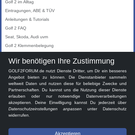
Golf 2 im Alltag
Eintragungen, ABE & TÜV
Anleitungen & Tutorials
Golf 2 FAQ
Seat, Skoda, Audi uvm
Golf 2 Klemmenbelegung
Auto-Showroom
Wir benötigen Ihre Zustimmung
Marktplatz
GOLF2FORUM.de nutzt Dienste Dritter, um Dir ein besseres
Golf 2 Lackcodes
Angebot bieten zu können. Die Dienstanbieter sammeln
weltweit Daten und nutzen diese für beliebige Zwecke und
Sonderversionen
Partnerschaften. Du kannst uns die Nutzung dieser Dienste
Sonstige Marken
erlauben oder nur notwendige Datenverarbeitungen
akzeptieren. Deine Einwilligung kannst Du jederzeit über
Datenschutzeinstellungen anpassen
unter Datenschutz
widerrufen.
Akzeptieren