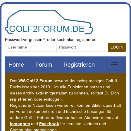
Zum Inhalt springen
Passwort vergessen?
, oder
kostenlos registrieren
LOGIN
Home
Forum
Registrieren
Das
VW-Golf 2 Forum
bewahrt deutschsprachiges Golf-II-
Fachwissen seit 2010. Um alle Funktionen nutzen und
dieses Archiv aktiv mitgestalten zu können, solltest Du Dich
registrieren
oder einloggen.
Registrierte Nutzer lesen werbefrei, können Bilder dauerhaft
im Forum dokumentieren und technische Lösungen für
andere Golf-II-Fahrer auffindbar halten. Abonniere uns auf
Instagram
und
Facebook
für neueste Updates und
Community-Interaktionen.